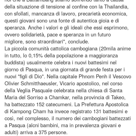
della situazione di tensione al confine con la Thailandia,
con sfollati, mancanza di lavoro, precarietà economica,
questi giovani sono una fonte di autentica gioia e di
speranza. Anche i valori e gli ideali che essi esprimono,
ovvero solidarietà, pace e speranza in un futuro
migliore, sono straordinari", conclude.
La piccola comunità cattolica cambogiana (20mila anime
in tutto, lo 0,15% della popolazione a maggioranza
buddista) usualmente celebra i nuovi battesimi nel
giorno di Pasqua, in una giornata di grande festa per i
nuovi "figli di Dio". Nella capitale Phnom Penh il Vescovo
Olivier Schmitthaeusler, Vicario apostolico, nel corso
della Veglia Pasquale celebrata nella chiesa di Santa
Maria del Sorriso a Chamkar, nella provincia di Takeo,
ha battezzato 152 catecumeni. La Prefettura Apostolica
di Kampong Cham ha invece registrato 131 battesimi e
così, nel complesso, il numero dei cambogiani battezzati
a Pasqua (alcni bambini, ma in prevalenza giovani e
adulti) arriva a 375 persone.