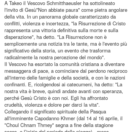
A Takeo il Vescovo Schmitthaeusler ha sottolineato
l'invito di Gesù"Non abbiate paura" come pietra angolare
della vita. In un panorama globale caratterizzato da
conflitti, violenza e incertezza, "la Risurrezione di Cristo
rappresenta una vittoria definitiva sulla morte e sulla
disperazione", ha detto. "La Risurrezione non è
semplicemente una notizia tra le tante, ma è l'evento più
significativo della storia, un evento che trasforma
radicalmente la nostra percezione del mondo".
Il Vescovo ha esortato la comunità cristiana a diventare
messaggera di pace, a cominciare dal perdono reciproco
all'interno delle famiglie e della società, e con le nazioni
confinanti. E, ricolgendosi ai catecumeni, ha detto: "La
nostra vita è breve, quindi andate avanti con speranza,
perché Gesù Cristo è con noi. Egli ha affrontato
crudeltà, violenza e dolore per darci la vita".
Collegando il significato spirituale della Pasqua
all'imminente Capodanno Khmer (dal 14 al 16 aprile, il
"Choul Chnam Thmey" segna a fine della stagione
secca, e l’inizio del periodo delle piogge) , mons.