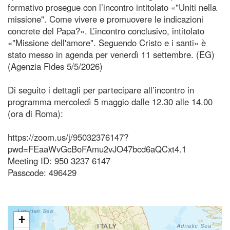
formativo prosegue con l’incontro intitolato «"Uniti nella
missione". Come vivere e promuovere le indicazioni
concrete del Papa?». L’incontro conclusivo, intitolato
«"Missione dell'amore". Seguendo Cristo e i santi» è
stato messo in agenda per venerdì 11 settembre. (EG)
(Agenzia Fides 5/5/2026)
Di seguito i dettagli per partecipare all’incontro in
programma mercoledì 5 maggio dalle 12.30 alle 14.00
(ora di Roma):
https://zoom.us/j/95032376147?
pwd=FEaaWvGcBoFAmu2vJO47bcd6aQCxt4.1
Meeting ID: 950 3237 6147
Passcode: 496429
+