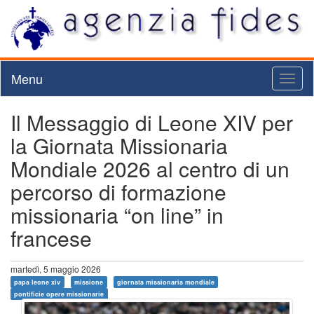
Menu
Toggl
naviga
Il Messaggio di Leone XIV per
la Giornata Missionaria
Mondiale 2026 al centro di un
percorso di formazione
missionaria “on line” in
francese
martedì, 5 maggio 2026
papa leone xiv
missione
giornata missionaria mondiale
pontificie opere missionarie