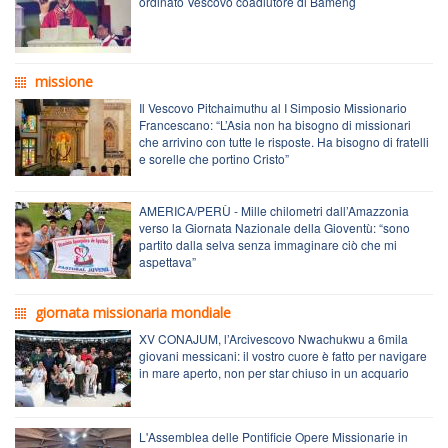
ordinato Vescovo coadiutore di Bameng
missione
Il Vescovo Pitchaimuthu al I Simposio Missionario
Francescano: “L’Asia non ha bisogno di missionari
che arrivino con tutte le risposte. Ha bisogno di fratelli
e sorelle che portino Cristo”
AMERICA/PERÙ - Mille chilometri dall’Amazzonia
verso la Giornata Nazionale della Gioventù: “sono
partito dalla selva senza immaginare ciò che mi
aspettava”
giornata missionaria mondiale
XV CONAJUM, l’Arcivescovo Nwachukwu a 6mila
giovani messicani: il vostro cuore è fatto per navigare
in mare aperto, non per star chiuso in un acquario
L'Assemblea delle Pontificie Opere Missionarie in