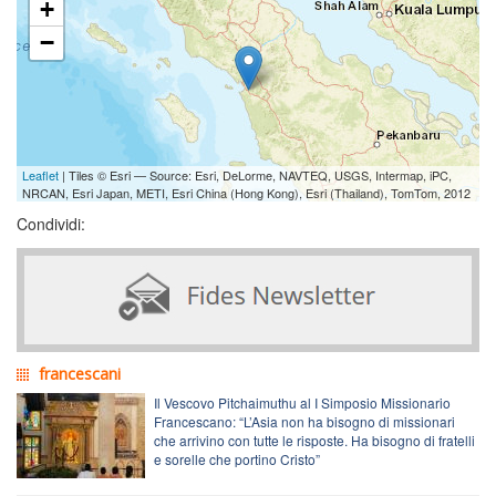
+
−
Leaflet
| Tiles © Esri — Source: Esri, DeLorme, NAVTEQ, USGS, Intermap, iPC,
NRCAN, Esri Japan, METI, Esri China (Hong Kong), Esri (Thailand), TomTom, 2012
Condividi:
francescani
Il Vescovo Pitchaimuthu al I Simposio Missionario
Francescano: “L’Asia non ha bisogno di missionari
che arrivino con tutte le risposte. Ha bisogno di fratelli
e sorelle che portino Cristo”