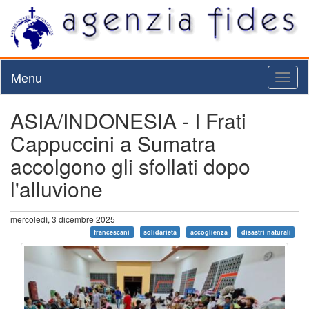
Menu
Toggl
naviga
ASIA/INDONESIA - I Frati
Cappuccini a Sumatra
accolgono gli sfollati dopo
l'alluvione
mercoledì, 3 dicembre 2025
francescani
solidarietà
accoglienza
disastri naturali