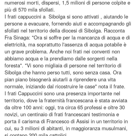
numerosi morti, dispersi, 1,5 milioni di persone colpite e
più di 570 mila sfollati.
I frati cappuccini a Sibolga si sono attivati , aiutando le
persone a evacuare, fornendo aiuti e accompagnando gli
sfollati nel territorio della diocesi di Sibolga. Racconta
Fra Sinaga: "Ora si soffre per la mancanza di acqua e di
elettricità, ma soprattutto l'assenza di acqua potabile è
un grave problema. Anche noi frati nei conventi non
abbiamo acqua e la prendiamo dalle sorgenti nella
foresta". "Vi sono migliaia di persone nel territorio di
Sibolga che hanno perso tutti, sono senza casa. Ora
pian piano bisognerà aiutarli a riprendere una vita
normale, iniziando dal ricostruire le case" nota il frate.
I frati Cappuccini sono una presenza importante nel
territorio, dove la fraternità francescana è stata avviata
da oltre 100 anni: oggi, tra circa 65 professi e oltre 30
novizi, un centinaio di frati francescani testimonia e
porta il carisma di Francesco di Assisi in un territorio in
cui, su 3 milioni di abitanti, in maggioranza musulmani,
si contano 200 mila cattolici.