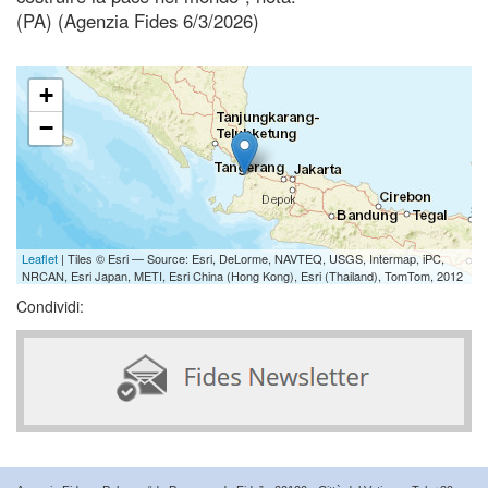
(PA) (Agenzia Fides 6/3/2026)
+
−
Leaflet
| Tiles © Esri — Source: Esri, DeLorme, NAVTEQ, USGS, Intermap, iPC,
NRCAN, Esri Japan, METI, Esri China (Hong Kong), Esri (Thailand), TomTom, 2012
Condividi: