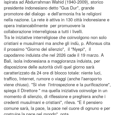
ispirata ad Abdurrahman Wahid (1940-2009), storico
presidente indonesiano detto "Gus Dur", grande
promotore del dialogo e dell'armonia fra le religioni
nella nazione. La rete è attiva in 130 città indonesiane e
opera instancabilmente per promuovere la
collaborazione interreligiosa a tutti i livelli.
Tra le iniziative interreligiose che coinvolgono non solo
cristiani e musulmani ma anche gli indù, p. Alfonsus cita
il prossimo "Giorno del silenzio", il "Nyepi", il
capodanno induista che nel 2026 cade il 19 marzo. A
Bali, isola indonesiana a maggioranza induista, per
disposizione delle autorità civili quel giorno sarà
caratterizzato da 24 ore di blocco totale: niente luci,
traffico, Internet, rumore o viaggi (anche l'aeroporto
viene chiuso). "Si vive l'introspezione e la purificazione",
spiega il Direttore " ma quella iniziativa coinvolge in un
momento di silenzio, di riflessione e preghiera anche i
credenti musulmani e cristiani", rileva. "E il pensiero
comune sarà, la pace, la pace nel cuore di ognuno e per
costruire la pace nel mondo", nota.