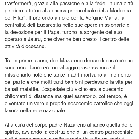
trasformerà, grazie alla passione e alla fede, in una città
giardino attorno alla chiesa parrocchiale della Madonna
del Pilar”. Il profondo amore per la Vergine Maria, la
centralità dell’Eucarestia nelle sue opere missionarie e
la devozione per il Papa, furono la sorgente del suo
operato a Jauru, che divenne ben presto il centro delle
attività diocesane.
Tra le prime azioni, don Mazareno decise di costruire un
sanatorio: Jauru era un villaggio poverissimo e il
missionario notò che tante madri morivano al momento
del parto e che molti tanti bambini perdevano la vita per
banali malattie. L’ospedale più vicino era a duecento
chilometri di distanza ma quel sanatorio, col tempo, è
diventato un vero e proprio nosocomio cattolico che oggi
lavora nella rete nazionale.
Alla cura del corpo padre Nazareno affiancò quella dello
spirito, avviando la costruzione di un centro parrocchiale
e di diverse cappelle nella foresta (in tutto ne costruì