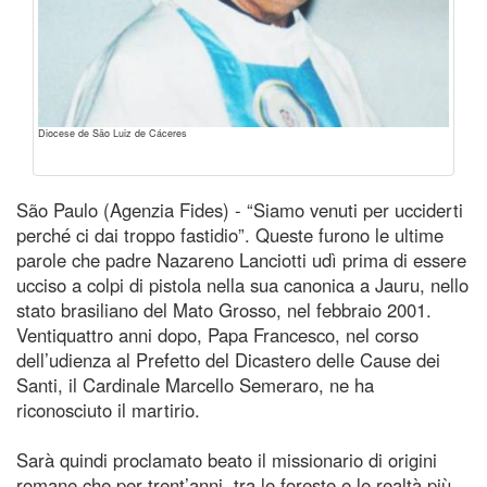
Diocese de São Luiz de Cáceres
São Paulo (Agenzia Fides) - “Siamo venuti per ucciderti
perché ci dai troppo fastidio”. Queste furono le ultime
parole che padre Nazareno Lanciotti udì prima di essere
ucciso a colpi di pistola nella sua canonica a Jauru, nello
stato brasiliano del Mato Grosso, nel febbraio 2001.
Ventiquattro anni dopo, Papa Francesco, nel corso
dell’udienza al Prefetto del Dicastero delle Cause dei
Santi, il Cardinale Marcello Semeraro, ne ha
riconosciuto il martirio.
Sarà quindi proclamato beato il missionario di origini
romane che per trent’anni, tra le foreste e le realtà più