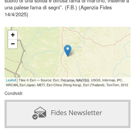
subito di una solida e diffusa fama di martirio, insieme a
una palese fama di segni”. (F.B.) (Agenzia Fides
14/4/2025)
+
−
Leaflet
| Tiles © Esri — Source: Esri, DeLorme, NAVTEQ, USGS, Intermap, iPC,
NRCAN, Esri Japan, METI, Esri China (Hong Kong), Esri (Thailand), TomTom, 2012
Condividi: