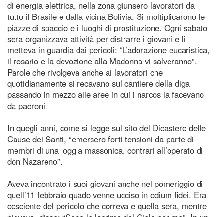
di energia elettrica, nella zona giunsero lavoratori da
tutto il Brasile e dalla vicina Bolivia. Si moltiplicarono le
piazze di spaccio e i luoghi di prostituzione. Ogni sabato
sera organizzava attività per distrarre i giovani e li
metteva in guardia dai pericoli: “L’adorazione eucaristica,
il rosario e la devozione alla Madonna vi salveranno”.
Parole che rivolgeva anche ai lavoratori che
quotidianamente si recavano sul cantiere della diga
passando in mezzo alle aree in cui i narcos la facevano
da padroni.
In quegli anni, come si legge sul sito del Dicastero delle
Cause dei Santi, “emersero forti tensioni da parte di
membri di una loggia massonica, contrari all’operato di
don Nazareno”.
Aveva incontrato i suoi giovani anche nel pomeriggio di
quell’11 febbraio quado venne ucciso in odium fidei. Era
cosciente del pericolo che correva e quella sera, mentre
pioveva, disse: “Sono le lacrime del Cielo per me”. In un