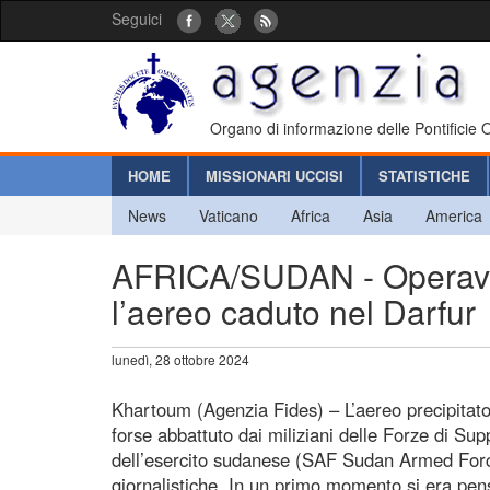
Seguici
Organo di informazione delle Pontificie
HOME
MISSIONARI UCCISI
STATISTICHE
News
Vaticano
Africa
Asia
America
AFRICA/SUDAN - Operava 
l’aereo caduto nel Darfur
lunedì, 28 ottobre 2024
Khartoum (Agenzia Fides) – L’aereo precipitato
forse abbattuto dai miliziani delle Forze di S
dell’esercito sudanese (SAF Sudan Armed Forc
giornalistiche. In un primo momento si era pens