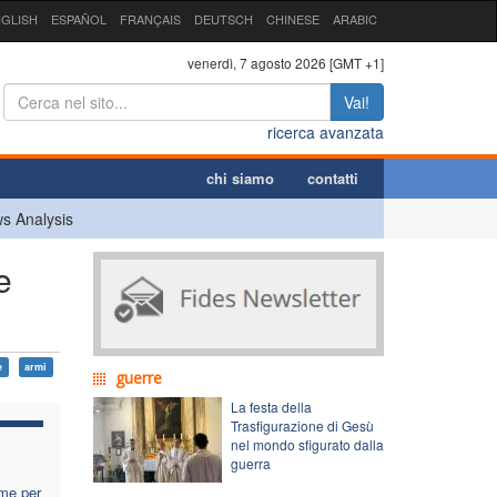
GLISH
ESPAÑOL
FRANÇAIS
DEUTSCH
CHINESE
ARABIC
venerdì, 7 agosto 2026 [GMT +1]
Vai!
ricerca avanzata
chi siamo
contatti
s Analysis
e
e
armi
guerre
La festa della
Trasfigurazione di Gesù
nel mondo sfigurato dalla
guerra
rme per