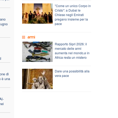
"Come un unico Corpo in
Cristo": a Dubai le
Chiese negli Emirati
cano
pregano insieme per la
iugno
pace
armi
Rapporto Sipri 2026: il
mercato delle armi
aumenta nel mondo,e in
Africa resta un mistero
d
Dare una possibilità alla
one di
vera pace
 è una
Al-
nei