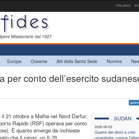
ITALIANO
EN
 Opere Missionarie dal 1927
Europa
Oceania
Atti della Santa Sede
Nomine
New
per conto dell’esercito sudanes
guerr
 il 21 ottobre a Malha nel Nord Darfur,
SUDAN
upporto Rapido (RSF) operava per conto
2026-08-03
es). È quanto emerge da inchieste
Guerra dei droni e crisi
ato che il cargo, un Il-76,
umanitaria: cresce l'alla