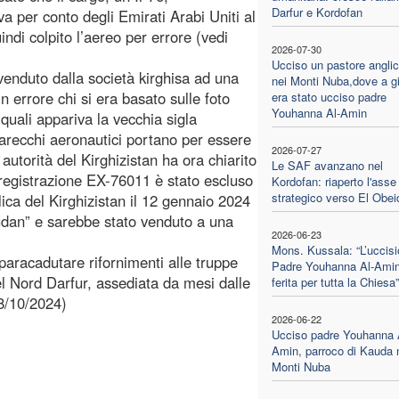
Darfur e Kordofan
 per conto degli Emirati Arabi Uniti al
indi colpito l’aereo per errore (vedi
2026-07-30
Ucciso un pastore angli
venduto dalla società kirghisa ad una
nei Monti Nuba,dove a g
in errore chi si era basato sulle foto
era stato ucciso padre
Youhanna Al-Amin
 quali appariva la vecchia sigla
pparecchi aeronautici portano per essere
2026-07-27
autorità del Kirghizistan ha ora chiarito
Le SAF avanzano nel
registrazione EX-76011 è stato escluso
Kordofan: riaperto l'asse
strategico verso El Obei
lica del Kirghizistan il 12 gennaio 2024
Sudan” e sarebbe stato venduto a una
2026-06-23
Mons. Kussala: “L’uccisi
paracadutare rifornimenti alle truppe
Padre Youhanna Al-Amin
del Nord Darfur, assediata da mesi dalle
ferita per tutta la Chiesa”
8/10/2024)
2026-06-22
Ucciso padre Youhanna 
Amin, parroco di Kauda 
Monti Nuba