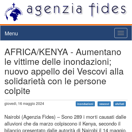
Menu
Toggl
naviga
AFRICA/KENYA - Aumentano
le vittime delle inondazioni;
nuovo appello dei Vescovi alla
solidarietà con le persone
colpite
giovedì, 16 maggio 2024
inondazioni
vescovi
sfollati
Nairobi (Agenzia Fides) – Sono 289 i morti causati dalle
alluvioni che da marzo colpiscono il Kenya, secondo il
bilancio presentato dalle autorità di Nairobi il 14 maggio.