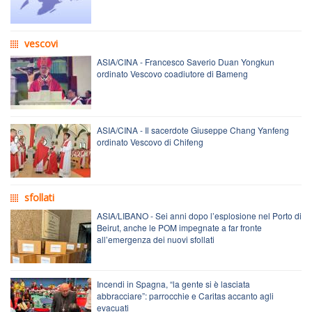
vescovi
ASIA/CINA - Francesco Saverio Duan Yongkun
ordinato Vescovo coadiutore di Bameng
ASIA/CINA - Il sacerdote Giuseppe Chang Yanfeng
ordinato Vescovo di Chifeng
sfollati
ASIA/LIBANO - Sei anni dopo l’esplosione nel Porto di
Beirut, anche le POM impegnate a far fronte
all’emergenza dei nuovi sfollati
Incendi in Spagna, “la gente si è lasciata
abbracciare”: parrocchie e Caritas accanto agli
evacuati