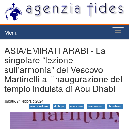
Menu
Toggl
naviga
ASIA/EMIRATI ARABI - La
singolare “lezione
sull’armonia” del Vescovo
Martinelli all’inaugurazione del
tempio induista di Abu Dhabi
sabato, 24 febbraio 2024
medio oriente
dialogo
creazione
francescani
induismo