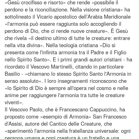
«Gesù crocifisso e risorto» che rende «possibile il
perdono e la riconciliazione. Nella visione cristiana» ha
sottolineato il Vicario apostolico dell’Arabia Meridionale
«l'armonia può essere raggiunta solo accogliendo il
perdono di Dio, che ci rende nuove creature». È Gesù
che rivela «il destino ultimo di tutte le creature: entrare
nella vita divina». Nella teologia cristiana «Dio si
presenta come l'infinita armonia tra il Padre e il Figlio
nello Spirito Santo». E i primi grandi autori cristiani - ha
ricordato il Vescovo Martinelli, citando in particolare
Basilio - «chiamano lo stesso Spirito Santo l'Armonia in
senso assoluto». I loro insegnamenti riconoscono che
«lo Spirito di Dio è sempre all'opera nel cosmo e nelle
anime per raggiungere l'armonia tra tutte le creature
viventi».
Il Vescovo Paolo, che è Francescano Cappuccino, ha
proposto come «esempio di Armonia» San Francesco
d’Assisi, autore del Cantico delle Creature, che
«sperimentò l'armonia nella fratellanza universale: ogni
persona umana e ogni creatura è un fratello e una