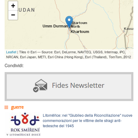
+
−
Leaflet
| Tiles © Esri — Source: Esri, DeLorme, NAVTEQ, USGS, Intermap, iPC,
NRCAN, Esri Japan, METI, Esri China (Hong Kong), Esri (Thailand), TomTom, 2012
Condividi:
guerre
Litoměřice: nel "Giubileo della Riconciliazione" nuove
commemorazioni per le vittime delle stragi anti-
tedesche del 1945