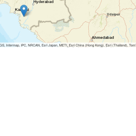
S, Intermap, iPC, NRCAN, Esri Japan, METI, Esri China (Hong Kong), Esri (Thailand), To