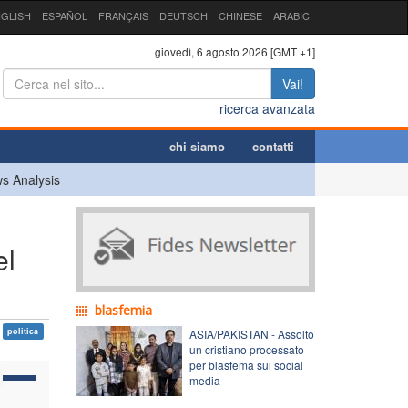
GLISH
ESPAÑOL
FRANÇAIS
DEUTSCH
CHINESE
ARABIC
giovedì, 6 agosto 2026 [GMT +1]
Vai!
ricerca avanzata
chi siamo
contatti
s Analysis
el
blasfemia
politica
ASIA/PAKISTAN - Assolto
un cristiano processato
per blasfema sui social
media