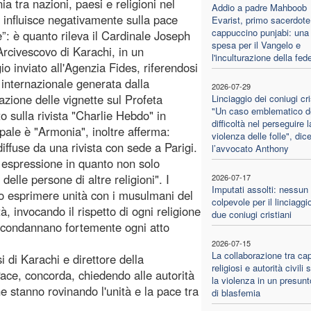
a tra nazioni, paesi e religioni nel
Addio a padre Mahboob
influisce negativamente sulla pace
Evarist, primo sacerdote
cappuccino punjabi: una 
”: è quanto rileva il Cardinale Joseph
spesa per il Vangelo e
Arcivescovo di Karachi, in un
l'inculturazione della fed
o inviato all'Agenzia Fides, riferendosi
i internazionale generata dalla
2026-07-29
cazione delle vignette sul Profeta
Linciaggio dei coniugi cri
"Un caso emblematico de
 sulla rivista "Charlie Hebdo" in
difficoltà nel perseguire l
opale è "Armonia", inoltre afferma:
violenza delle folle", dic
diffuse da una rivista con sede a Parigi.
l’avvocato Anthony
di espressione in quanto non solo
lle persone di altre religioni". I
2026-07-17
Imputati assolti: nessun
iono esprimere unità con i musulmani del
colpevole per il linciaggio
, invocando il rispetto di ogni religione
due coniugi cristiani
te condannano fortemente ogni atto
2026-07-15
La collaborazione tra cap
i di Karachi e direttore della
religiosi e autorità civili
ace, concorda, chiedendo alle autorità
la violenza in un presun
che stanno rovinando l'unità e la pace tra
di blasfemia