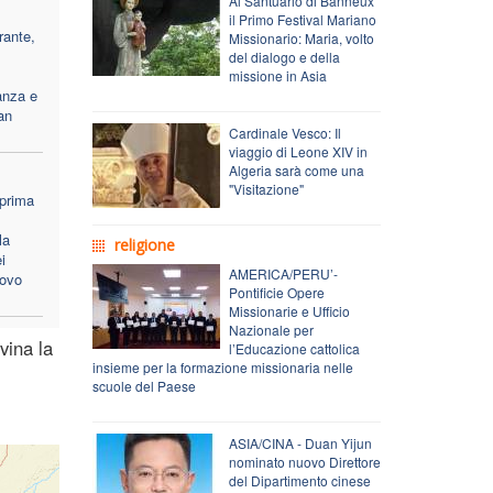
Al Santuario di Banneux
il Primo Festival Mariano
rante,
Missionario: Maria, volto
del dialogo e della
missione in Asia
anza e
an
Cardinale Vesco: Il
viaggio di Leone XIV in
Algeria sarà come una
"Visitazione"
 prima
la
religione
i
AMERICA/PERU’-
covo
Pontificie Opere
Missionarie e Ufficio
Nazionale per
vina la
l’Educazione cattolica
insieme per la formazione missionaria nelle
scuole del Paese
ASIA/CINA - Duan Yijun
nominato nuovo Direttore
del Dipartimento cinese