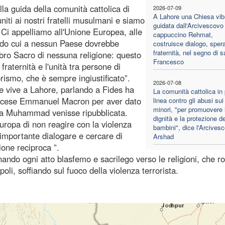
la guida della comunità cattolica di
2026-07-09
A Lahore una Chiesa vib
niti ai nostri fratelli musulmani e siamo
guidata dall'Arcivescovo
. Ci appelliamo all'Unione Europea, alle
cappuccino Rehmat,
ondo cui a nessun Paese dovrebbe
costruisce dialogo, sper
fraternità, nel segno di s
ibro Sacro di nessuna religione: questo
Francesco
fraternità e l'unità tra persone di
rismo, che è sempre ingiustificato”.
2026-07-08
e vive a Lahore, parlando a Fides ha
La comunità cattolica in
rancese Emmanuel Macron per aver dato
linea contro gli abusi sui
minori, "per promuovere 
eta Muhammad venisse ripubblicata.
dignità e la protezione de
uropa di non reagire con la violenza
bambini", dice l'Arcives
 importante dialogare e cercare di
Arshad
ione reciproca ”.
nnando ogni atto blasfemo e sacrilego verso le religioni, che ro
poli, soffiando sul fuoco della violenza terrorista.