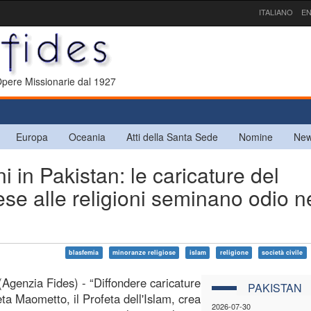
ITALIANO
EN
 Opere Missionarie dal 1927
Europa
Oceania
Atti della Santa Sede
Nomine
New
i in Pakistan: le caricature del
se alle religioni seminano odio n
blasfemia
minoranze religiose
islam
religione
società civile
(Agenzia Fides) - “Diffondere caricature
PAKISTAN
eta Maometto, il Profeta dell'Islam, crea
2026-07-30