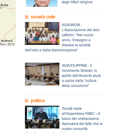
degli Affari religiosi
società civile
ASIA/INDIA -
L'Associazione dei laici
cattolici: "Nel nuovo
anno, l'impegno a
mTom, 2012
liberare la società
dall'odio e dalla discriminazione"
ASIA/FILIPPINE - Il
movimento Silsilah: lo
spirito dell'Avvento aiuta
a uscire dalla "cultura
della corruzione"
politica
Tomáš Halík
all’Assemblea FABC: «Il
futuro del cristianesimo
dipenderà dal fatto che le
nostre comunità