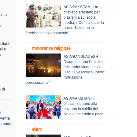
ASIA/PAKISTAN - Un
cristiano arrestato per
vita
blasfemia sui social
media; il Comitato per la
e
pace: “Nessuno lo
farebbe intenzionalmente”
stiani:
minoranze religiose
lle
a
ASIA/BANGLADESH -
e
Disordini dopo l'omicidio
del leader studentesco
Hadi; il Vescovo Subroto:
"Situazione
preoccupante"
 di
ASIA/PAKISTAN - I
cristiani donano alla
nazione lo spirito del
i
Natale: fraternità e pace
 sventa
to caso
islam