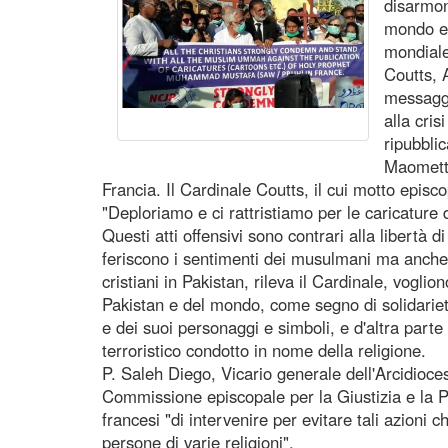
disarmoni
mondo e 
mondiale
Coutts, 
messaggi
alla cris
ripubbli
Maometto
Francia. Il Cardinale Coutts, il cui motto episc
"Deploriamo e ci rattristiamo per le caricature 
Questi atti offensivi sono contrari alla libertà 
feriscono i sentimenti dei musulmani ma anche de
cristiani in Pakistan, rileva il Cardinale, vogl
Pakistan e del mondo, come segno di solidarietà
e dei suoi personaggi e simboli, e d'altra par
terroristico condotto in nome della religione.
P. Saleh Diego, Vicario generale dell'Arcidioces
Commissione episcopale per la Giustizia e la P
francesi "di intervenire per evitare tali azioni 
persone di varie religioni".