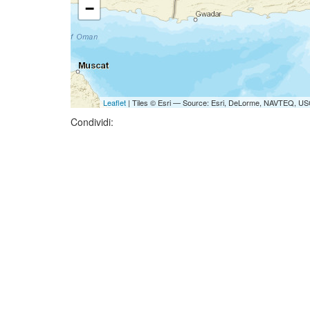
−
Leaflet
| Tiles © Esri — Source: Esri, DeLorme, NAVTEQ, USG
Condividi: