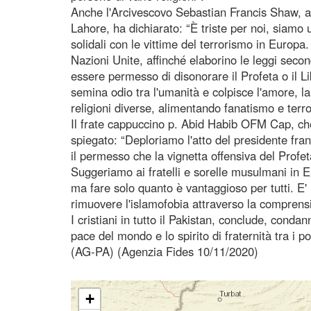
Anche l'Arcivescovo Sebastian Francis Shaw, al
Lahore, ha dichiarato: “È triste per noi, siamo u
solidali con le vittime del terrorismo in Europa
Nazioni Unite, affinché elaborino le leggi sec
essere permesso di disonorare il Profeta o il L
semina odio tra l'umanità e colpisce l'amore, la 
religioni diverse, alimentando fanatismo e terro
Il frate cappuccino p. Abid Habib OFM Cap, ch
spiegato: “Deploriamo l'atto del presidente f
il permesso che la vignetta offensiva del Prof
Suggeriamo ai fratelli e sorelle musulmani in E
ma fare solo quanto è vantaggioso per tutti. E'
rimuovere l'islamofobia attraverso la comprens
I cristiani in tutto il Pakistan, conclude, conda
pace del mondo e lo spirito di fraternità tra i po
(AG-PA) (Agenzia Fides 10/11/2020)
+