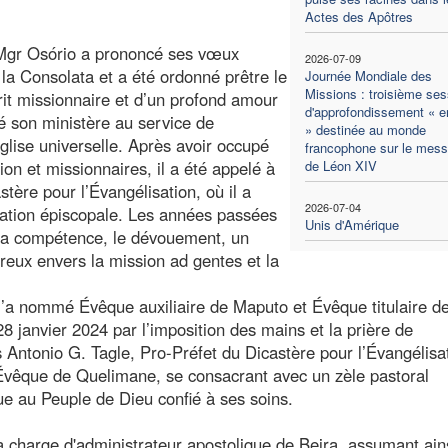
Actes des Apôtres
Mgr Osório a prononcé ses vœux
2026-07-09
 la Consolata et a été ordonné prêtre le
Journée Mondiale des
Missions : troisième ses
it missionnaire et d’un profond amour
d'approfondissement « en
é son ministère au service de
» destinée au monde
’Église universelle. Après avoir occupé
francophone sur le mes
on et missionnaires, il a été appelé à
de Léon XIV
stère pour l’Évangélisation, où il a
2026-07-04
nation épiscopale. Les années passées
Unis d'Amérique
 la compétence, le dévouement, un
reux envers la mission ad gentes et la
l’a nommé Évêque auxiliaire de Maputo et Évêque titulaire d
 28 janvier 2024 par l’imposition des mains et la prière de
Antonio G. Tagle, Pro-Préfet du Dicastère pour l’Évangélisa
mé Évêque de Quelimane, se consacrant avec un zèle pastoral
ue au Peuple de Dieu confié à ses soins.
 la charge d'administrateur apostolique de Beira, assumant ains