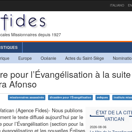
ITALIANO
EN
icales Missionnaires depuis 1927
ISTIQUES
rique
Europe
Océanie
Actes du Saint-Siège
Nominatio
 pour l’Évangélisation à la suite
ra Afonso
missionnaires assassinés
dicastère pour l'Évangélisation
evêques
instituts mis
Vatican (Agence Fides)- Nous publions
ÉTAT DE LA CIT
ement le texte diffusé aujourd’hui par le
VATICAN
e pour l’Évangélisation (section pour la
2026-08-06
 évangélisation et les nouvelles Églises
La fête de la Transfigura