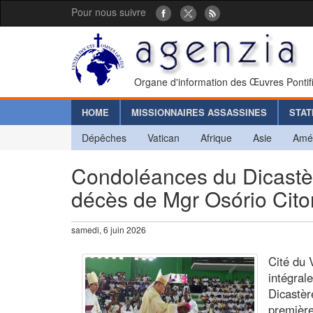
Pour nous suivre
Organe d'information des Œuvres Pontif
HOME
MISSIONNAIRES ASSASSINES
STAT
Dépêches
Vatican
Afrique
Asie
Amé
Condoléances du Dicastère
décès de Mgr Osório Cito
samedi, 6 juin 2026
Cité du 
intégral
Dicastèr
première