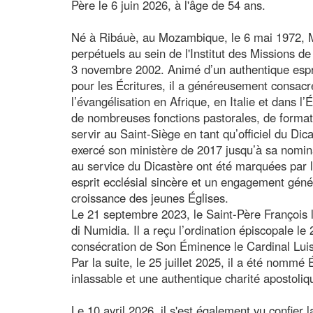
Père le 6 juin 2026, à l'âge de 54 ans.
Né à Ribáuè, au Mozambique, le 6 mai 1972, 
perpétuels au sein de l'Institut des Missions de
3 novembre 2002. Animé d’un authentique espr
pour les Écritures, il a généreusement consacr
l’évangélisation en Afrique, en Italie et dans l
de nombreuses fonctions pastorales, de formati
servir au Saint-Siège en tant qu’officiel du Dica
exercé son ministère de 2017 jusqu’à sa nomi
au service du Dicastère ont été marquées par
esprit ecclésial sincère et un engagement géné
croissance des jeunes Églises.
Le 21 septembre 2023, le Saint-Père François 
di Numidia. Il a reçu l’ordination épiscopale le
consécration de Son Éminence le Cardinal Luis 
Par la suite, le 25 juillet 2025, il a été nom
inlassable et une authentique charité apostoliq
Le 10 avril 2026, il s'est également vu confier