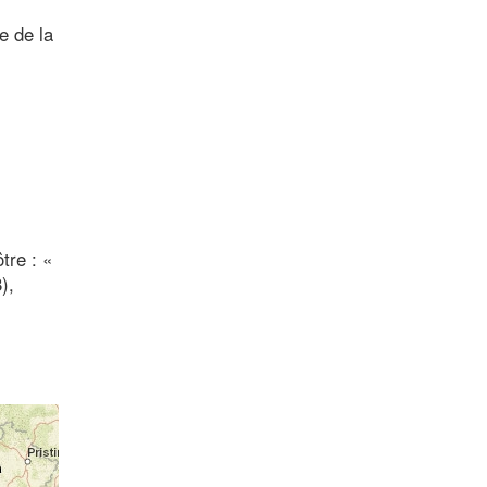
e de la
tre : «
),