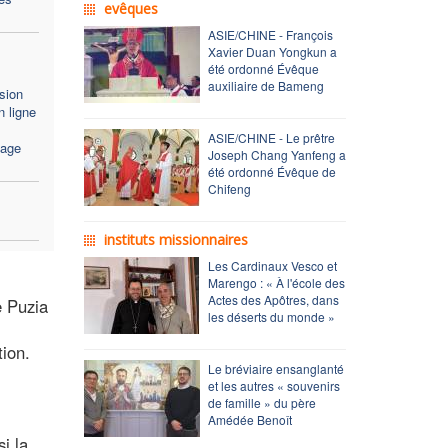
evêques
ASIE/CHINE - François
Xavier Duan Yongkun a
été ordonné Évêque
auxiliaire de Bameng
sion
 ligne
ASIE/CHINE - Le prêtre
sage
Joseph Chang Yanfeng a
été ordonné Évêque de
Chifeng
instituts missionnaires
Les Cardinaux Vesco et
Marengo : « À l'école des
Actes des Apôtres, dans
e Puzia
les déserts du monde »
tion.
Le bréviaire ensanglanté
et les autres « souvenirs
de famille » du père
Amédée Benoît
i la