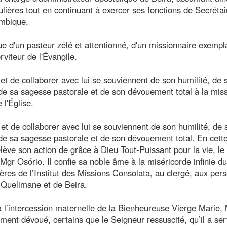
ulières tout en continuant à exercer ses fonctions de Secrétai
mbique.
 d'un pasteur zélé et attentionné, d'un missionnaire exempla
rviteur de l'Évangile.
 et de collaborer avec lui se souviennent de son humilité, de 
, de sa sagesse pastorale et de son dévouement total à la mis
 l'Église.
 et de collaborer avec lui se souviennent de son humilité, de 
, de sa sagesse pastorale et de son dévouement total. En cett
élève son action de grâce à Dieu Tout-Puissant pour la vie, le
 Mgr Osório. Il confie sa noble âme à la miséricorde infinie d
frères de l’Institut des Missions Consolata, au clergé, aux pe
e Quelimane et de Beira.
à l’intercession maternelle de la Bienheureuse Vierge Marie,
dément dévoué, certains que le Seigneur ressuscité, qu’il a ser