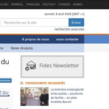
GLISH
ESPAÑOL
FRANÇAIS
DEUTSCH
CHINESE
ARABIC
samedi, 8 août 2026 [GMT +1]
Entrer
recherche avancée
A propos de nous
nous contacter
ns
News Analysis
 du
sionnaires
missionnaires assassinés
Le bréviaire ensanglanté
É DU
et les autres « souvenirs
de famille » du père
Amédée Benoît
tion de