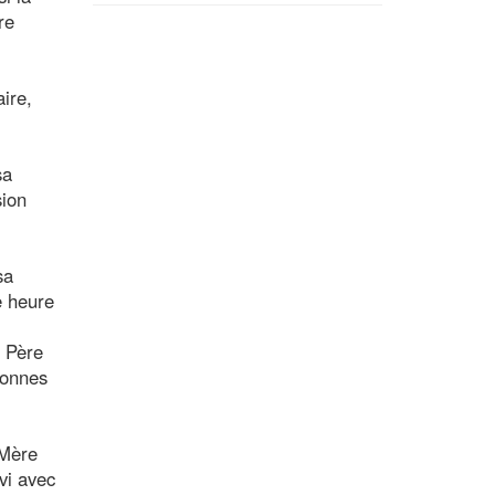
re
ire,
sa
sion
sa
e heure
u Père
rsonnes
 Mère
vi avec