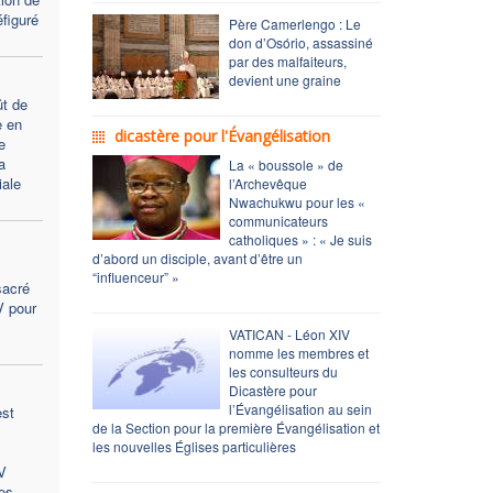
figuré
Père Camerlengo : Le
don d’Osório, assassiné
par des malfaiteurs,
devient une graine
t de
e en
dicastère pour l'Évangélisation
e
a
La « boussole » de
ale
l’Archevêque
Nwachukwu pour les «
communicateurs
catholiques » : « Je suis
d’abord un disciple, avant d’être un
“influenceur” »
sacré
V pour
VATICAN - Léon XIV
nomme les membres et
les consulteurs du
Dicastère pour
l’Évangélisation au sein
est
de la Section pour la première Évangélisation et
les nouvelles Églises particulières
V
es