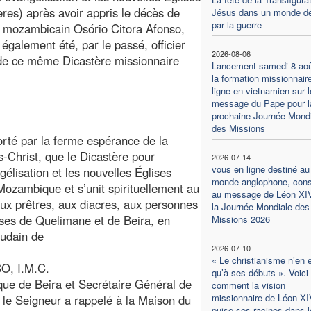
ières) après avoir appris le décès de
Jésus dans un monde dé
par la guerre
 mozambicain Osório Citora Afonso,
 également été, par le passé, officier
2026-08-06
de ce même Dicastère missionnaire
Lancement samedi 8 aoû
la formation missionnair
ligne en vietnamien sur l
message du Pape pour l
prochaine Journée Mondi
des Missions
orté par la ferme espérance de la
-Christ, que le Dicastère pour
2026-07-14
vous en ligne destiné au
gélisation et les nouvelles Églises
monde anglophone, con
 Mozambique et s’unit spirituellement au
au message de Léon XI
ux prêtres, aux diacres, aux personnes
la Journée Mondiale des
cèses de Quelimane et de Beira, en
Missions 2026
oudain de
2026-07-10
« Le christianisme n’en 
O, I.M.C.
qu’à ses débuts ». Voici
ue de Beira et Secrétaire Général de
comment la vision
missionnaire de Léon XI
le Seigneur a rappelé à la Maison du
puise ses racines dans l