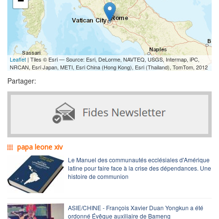
−
Leaflet
| Tiles © Esri — Source: Esri, DeLorme, NAVTEQ, USGS, Intermap, iPC,
NRCAN, Esri Japan, METI, Esri China (Hong Kong), Esri (Thailand), TomTom, 2012
Partager:
papa leone xiv
Le Manuel des communautés ecclésiales d'Amérique
latine pour faire face à la crise des dépendances. Une
histoire de communion
ASIE/CHINE - François Xavier Duan Yongkun a été
ordonné Évêque auxiliaire de Bameng