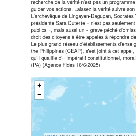
recherche de la vérité n'est pas un programme p
guider vos actions. Laissez la vérité suivre son 
L'archevêque de Lingayen-Dagupan, Socrates Vil
présidente Sara Duterte « n'est pas seulement u
publics », mais aussi un « grave péché d'omissi
droit des citoyens à être appelés à répondre de
Le plus grand réseau d'établissements d'enseig
the Philippines (CEAP), s'est joint à cet appel,
qu'il qualifie d'« impératif constitutionnel, mor
(PA) (Agence Fides 18/6/2025)
+
−
Leaflet
| Tiles © Esri — Source: Esri, DeLorme, NAVTEQ, USG