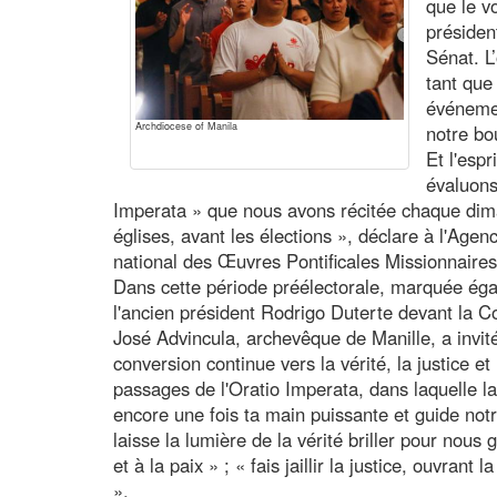
que le vo
présiden
Sénat. L
tant que
événemen
Archdiocese of Manila
notre bo
Et l'esp
évaluons
Imperata » que nous avons récitée chaque dima
églises, avant les élections », déclare à l'Age
national des Œuvres Pontificales Missionnaires
Dans cette période préélectorale, marquée éga
l'ancien président Rodrigo Duterte devant la Co
José Advincula, archevêque de Manille, a invité
conversion continue vers la vérité, la justice e
passages de l'Oratio Imperata, dans laquelle l
encore une fois ta main puissante et guide not
laisse la lumière de la vérité briller pour nous
et à la paix » ; « fais jaillir la justice, ouvrant 
».