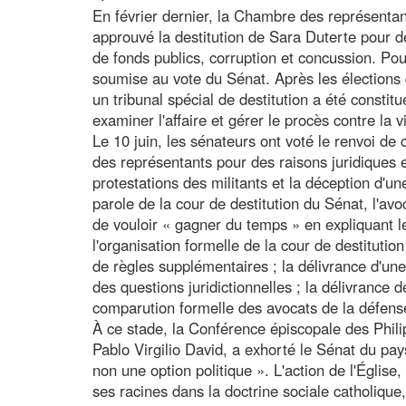
En février dernier, la Chambre des représentan
approuvé la destitution de Sara Duterte pour 
de fonds publics, corruption et concussion. Pou
soumise au vote du Sénat. Après les élections 
un tribunal spécial de destitution a été consti
examiner l'affaire et gérer le procès contre la 
Le 10 juin, les sénateurs ont voté le renvoi de
des représentants pour des raisons juridiques 
protestations des militants et la déception d'un
parole de la cour de destitution du Sénat, l'avo
de vouloir « gagner du temps » en expliquant l
l'organisation formelle de la cour de destitutio
de règles supplémentaires ; la délivrance d'u
des questions juridictionnelles ; la délivrance d
comparution formelle des avocats de la défens
À ce stade, la Conférence épiscopale des Phili
Pablo Virgilio David, a exhorté le Sénat du pays
non une option politique ». L'action de l'Église
ses racines dans la doctrine sociale catholique,