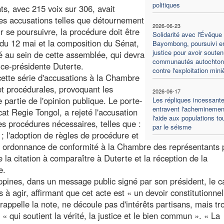
politiques
ts, avec 215 voix sur 306, avait
des accusations telles que détournement
2026-06-23
r se poursuivre, la procédure doit être
Solidarité avec l'Évêque
du 12 mai et la composition du Sénat,
Bayombong, poursuivi e
justice pour avoir souten
tué au sein de cette assemblée, qui devra
communautés autochton
vice-présidente Duterte.
contre l'exploitation mini
 cette série d'accusations à la Chambre
et procédurales, provoquant les
2026-06-17
e partie de l'opinion publique. Le porte-
Les répliques incessant
entravent l'acheminemen
cat Regie Tongol, a rejeté l'accusation
l'aide aux populations t
es procédures nécessaires, telles que :
par le séisme
n ; l'adoption de règles de procédure et
ne ordonnance de conformité à la Chambre des représentants 
e la citation à comparaître à Duterte et la réception de la
e.
ppines, dans un message public signé par son président, le c
 à agir, affirmant que cet acte est « un devoir constitutionnel
, rappelle la note, ne découle pas d'intérêts partisans, mais tr
 « qui soutient la vérité, la justice et le bien commun ». « La