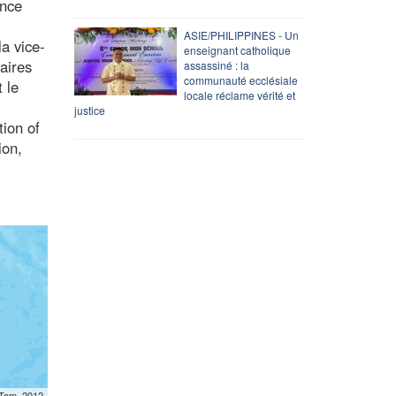
ence
ASIE/PHILIPPINES - Un
a vice-
enseignant catholique
aires
assassiné : la
communauté ecclésiale
 le
locale réclame vérité et
justice
tion of
ion,
mTom, 2012