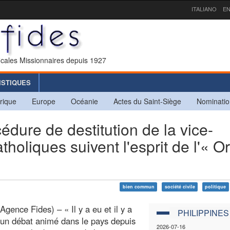
ITALIANO
EN
icales Missionnaires depuis 1927
ISTIQUES
rique
Europe
Océanie
Actes du Saint-Siège
Nominatio
ure de destitution de la vice-
tholiques suivent l'esprit de l'« Or
bien commun
société civile
politique
Agence Fides) – « Il y a eu et il y a
PHILIPPINES
 un débat animé dans le pays depuis
2026-07-16