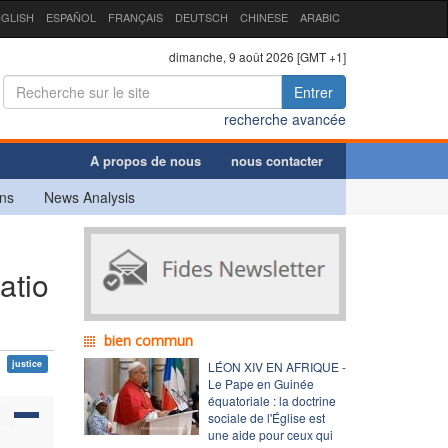
GLISH
ESPAÑOL
FRANÇAIS
DEUTSCH
CHINESE
ARABIC
dimanche, 9 août 2026 [GMT +1]
Entrer
recherche avancée
A propos de nous
nous contacter
ns
News Analysis
atio
bien commun
justice
LÉON XIV EN AFRIQUE -
Le Pape en Guinée
équatoriale : la doctrine
sociale de l'Église est
une aide pour ceux qui