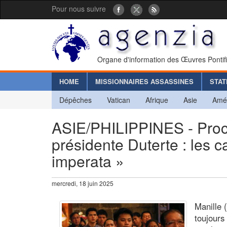
Pour nous suivre
Organe d'information des Œuvres Pontif
HOME
MISSIONNAIRES ASSASSINES
STAT
Dépêches
Vatican
Afrique
Asie
Amé
ASIE/PHILIPPINES - Procéd
présidente Duterte : les ca
imperata »
mercredi, 18 juin 2025
Manille (
toujours