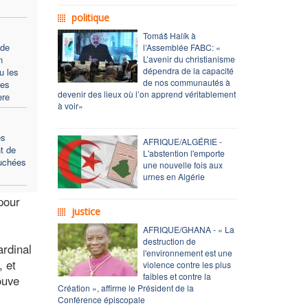
politique
Tomáš Halík à
 de
l’Assemblée FABC: «
n
L’avenir du christianisme
dépendra de la capacité
u les
de nos communautés à
es
devenir des lieux où l’on apprend véritablement
ère
à voir»
es
AFRIQUE/ALGÉRIE -
t de
L'abstention l'emporte
ouchées
une nouvelle fois aux
urnes en Algérie
pour
justice
AFRIQUE/GHANA - « La
destruction de
ardinal
l'environnement est une
, et
violence contre les plus
faibles et contre la
ouve
Création », affirme le Président de la
Conférence épiscopale