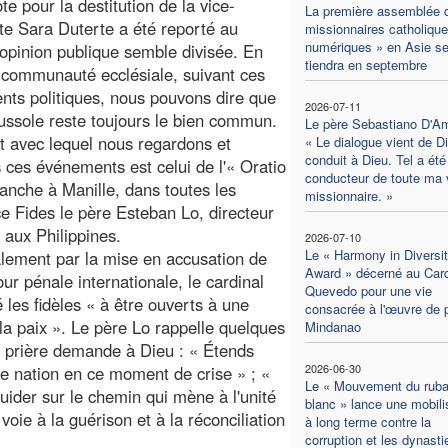
te pour la destitution de la vice-
La première assemblée 
te Sara Duterte a été reporté au
missionnaires catholiqu
numériques » en Asie s
’opinion publique semble divisée. En
tiendra en septembre
 communauté ecclésiale, suivant ces
ts politiques, nous pouvons dire que
2026-07-11
ussole reste toujours le bien commun.
Le père Sebastiano D'Am
rit avec lequel nous regardons et
« Le dialogue vient de Di
conduit à Dieu. Tel a été l
 ces événements est celui de l'« Oratio
conducteur de toute ma 
nche à Manille, dans toutes les
missionnaire. »
nce Fides le père Esteban Lo, directeur
 aux Philippines.
2026-07-10
Le « Harmony in Diversi
lement par la mise en accusation de
Award » décerné au Card
ur pénale internationale, le cardinal
Quevedo pour une vie
 les fidèles « à être ouverts à une
consacrée à l'œuvre de 
t la paix ». Le père Lo rappelle quelques
Mindanao
a prière demande à Dieu : « Étends
2026-06-30
re nation en ce moment de crise » ; «
Le « Mouvement du rub
 guider sur le chemin qui mène à l'unité
blanc » lance une mobili
la voie à la guérison et à la réconciliation
à long terme contre la
corruption et les dynasti