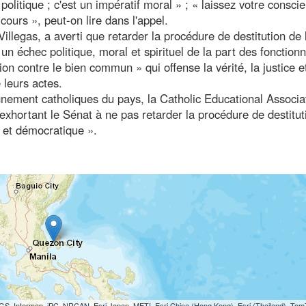
olitique ; c'est un impératif moral » ; « laissez votre consci
cours », peut-on lire dans l'appel.
legas, a averti que retarder la procédure de destitution de l
n échec politique, moral et spirituel de la part des fonctionn
on contre le bien commun » qui offense la vérité, la justice et
 leurs actes.
nement catholiques du pays, la Catholic Educational Associa
 exhortant le Sénat à ne pas retarder la procédure de destitut
al et démocratique ».
S, Intermap, iPC, NRCAN, Esri Japan, METI, Esri China (Hong Kong), Esri (Thailand), To