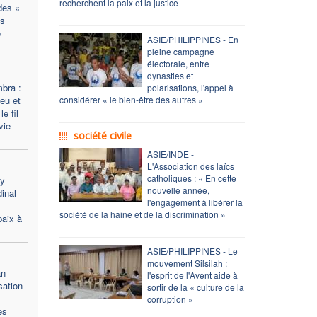
recherchent la paix et la justice
des «
es
e
ASIE/PHILIPPINES - En
pleine campagne
électorale, entre
dynasties et
bra :
polarisations, l'appel à
eu et
considérer « le bien-être des autres »
e fil
vie
société civile
ASIE/INDE -
L'Association des laïcs
catholiques : « En cette
ty
nouvelle année,
inal
l'engagement à libérer la
société de la haine et de la discrimination »
paix à
ASIE/PHILIPPINES - Le
mouvement Silsilah :
an
l'esprit de l'Avent aide à
sation
sortir de la « culture de la
corruption »
es