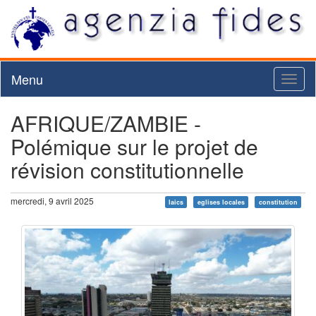
Menu
Toggl
naviga
AFRIQUE/ZAMBIE -
Polémique sur le projet de
révision constitutionnelle
mercredi, 9 avril 2025
laics
eglises locales
constitution