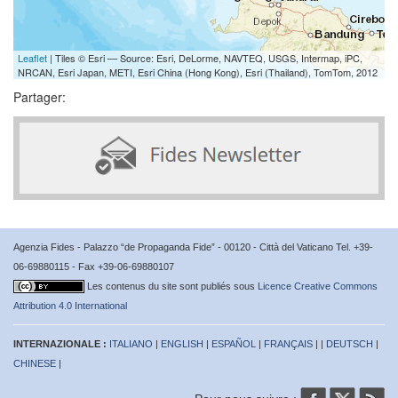
Leaflet
| Tiles © Esri — Source: Esri, DeLorme, NAVTEQ, USGS, Intermap, iPC,
NRCAN, Esri Japan, METI, Esri China (Hong Kong), Esri (Thailand), TomTom, 2012
Partager:
Agenzia Fides - Palazzo “de Propaganda Fide” - 00120 - Città del Vaticano Tel. +39-
06-69880115 - Fax +39-06-69880107
Les contenus du site sont publiés sous
Licence Creative Commons
Attribution 4.0 International
INTERNAZIONALE :
ITALIANO
|
ENGLISH
|
ESPAÑOL
|
FRANÇAIS
| |
DEUTSCH
|
CHINESE
|