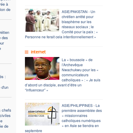
rée à
tion de
ASIE/PAKISTAN - Un
chrétien arrêté pour
blasphème sur les
réseaux sociaux ; le
Comité pour la paix : «
rétien
Personne ne ferait cela intentionnellement »
e des
our
e
internet
La « boussole » de
l’Archevêque
Nwachukwu pour les «
communicateurs
és :
catholiques » : « Je suis
d’abord un disciple, avant d’être un
 d'un
“influenceur” »
ASIE/PHILIPPINES - La
s chefs
première assemblée des
civiles
« missionnaires
ce
catholiques numériques
» en Asie se tiendra en
ée de
septembre