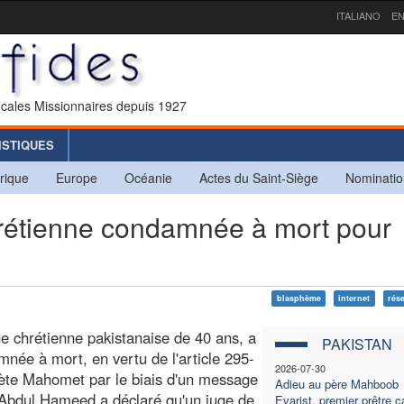
ITALIANO
EN
icales Missionnaires depuis 1927
ISTIQUES
rique
Europe
Océanie
Actes du Saint-Siège
Nominatio
étienne condamnée à mort pour
blasphème
internet
rés
e chrétienne pakistanaise de 40 ans, a
PAKISTAN
ée à mort, en vertu de l'article 295-
2026-07-30
hète Mahomet par le biais d'un message
Adieu au père Mahboob
 Abdul Hameed a déclaré qu'un juge de
Evarist, premier prêtre 