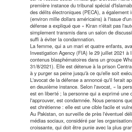
première instance du tribunal spécial d'Islamaba
des délits électroniques (PECA), a également
(environ mille dollars américains) à l'issue d'u
défense a expliqué que « Kiran n'était pas l'aute
simplement transmis dans un salon de discussio
suffi à éviter la condamnation.
La femme, qui a un mari et quatre enfants, avai
Investigation Agency (FIA) le 29 juillet 2021 à
contenus blasphématoires dans un groupe Wha
31/8/2021). Elle est détenue à la prison Centr
à y purger sa peine jusqu'à ce qu'elle soit exéc
L'avocat de la défense a annoncé qu'il ferait 
en deuxième instance. Selon l'avocat, « la per
est en liberté ; la personne qui a exprimé un
l'approuver, est condamnée. Nous pensons que 
est chrétienne : elle est une cible facile et vuln
Au Pakistan, on surveille de près l'éventuel dé
médias sociaux, considéré par les organisati
croissante, qui doit être punie avec la plus gran