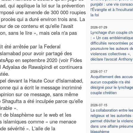
punjabi : une vie consac
d, qui applique la loi sur la prévention
l'Évangile et à l'incultura
 imposé une amende de 300 000 roupies
la foi
n procès qui a duré environ trois ans. La
ur de ce contenu et qu'elle l'avait
2026-07-29
n, sans le lire », mais cela n'a pas
Lynchage d'un couple ch
: « Un cas emblématiqu
difficultés rencontrées p
t été arrêtée par la Federal
poursuivre les auteurs d
 Islamabad pour avoir partagé des
violences collectives »,
déclare l'avocat Anthony
tsApp en septembre 2020 (voir Fides
al Adyalaa de Rawalpindi et continuera
2026-07-17
utée.
Acquittement des accus
appel devant la Haute Cour d'Islamabad,
aucun coupable n'a été
sonne qui a écrit le message incriminé
désigné pour le lynchage
couple chrétien
e opinion sur ce message, sans même
Shagufta a été inculpée parce qu'elle
2026-07-15
érable ».
La collaboration entre le
lit de blasphème sur le web et les
religieux et les autorités 
ons islamiques comme « une menace
permet d'éviter la violen
dans une affaire présum
de sévérité ». L'aile de la
blasphème