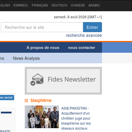
GLISH
ESPAÑOL
FRANÇAIS
DEUTSCH
CHINESE
ARABIC
samedi, 8 août 2026 [GMT +1]
Entrer
recherche avancée
A propos de nous
nous contacter
ns
News Analysis
eau social
blasphème
ASIE/PAKISTAN -
Acquittement d'un
chrétien jugé pour
blasphème sur les
réseaux sociaux
capucin