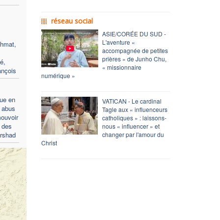
réseau social
ASIE/CORÉE DU SUD -
L'aventure «
ehmat,
accompagnée de petites
prières » de Junho Chu,
té,
« missionnaire
ançois
numérique »
ue en
VATICAN - Le cardinal
s abus
Tagle aux « influenceurs
mouvoir
catholiques » : laissons-
n des
nous « influencer » et
Arshad
changer par l'amour du
Christ