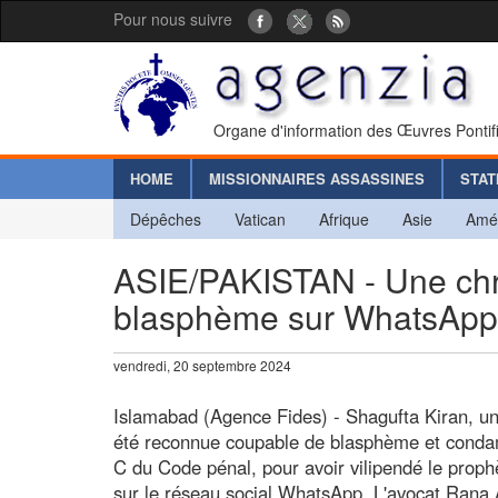
Pour nous suivre
Organe d'information des Œuvres Pontif
HOME
MISSIONNAIRES ASSASSINES
STAT
Dépêches
Vatican
Afrique
Asie
Amé
ASIE/PAKISTAN - Une chr
blasphème sur WhatsApp
vendredi, 20 septembre 2024
Islamabad (Agence Fides) - Shagufta Kiran, un
été reconnue coupable de blasphème et condamn
C du Code pénal, pour avoir vilipendé le prop
sur le réseau social WhatsApp. L'avocat Rana