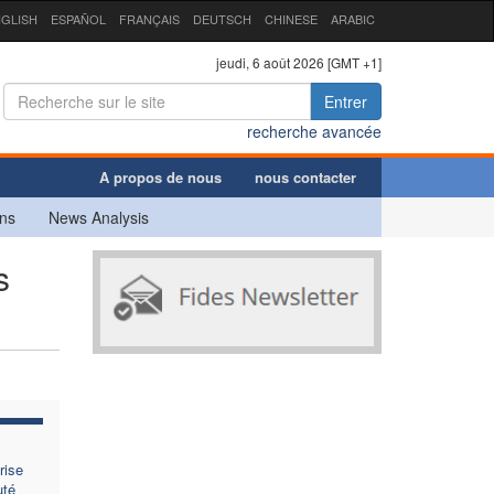
GLISH
ESPAÑOL
FRANÇAIS
DEUTSCH
CHINESE
ARABIC
jeudi, 6 août 2026 [GMT +1]
Entrer
recherche avancée
A propos de nous
nous contacter
ns
News Analysis
s
rise
uté