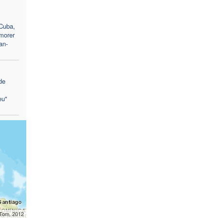
 Cuba,
morer
an-
de
eu"
mTom, 2012