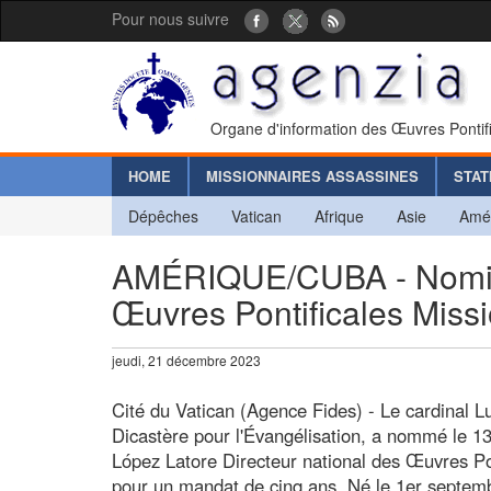
Pour nous suivre
Organe d'information des Œuvres Pontif
HOME
MISSIONNAIRES ASSASSINES
STAT
Dépêches
Vatican
Afrique
Asie
Amé
AMÉRIQUE/CUBA - Nomina
Œuvres Pontificales Miss
jeudi, 21 décembre 2023
Cité du Vatican (Agence Fides) - Le cardinal L
Dicastère pour l'Évangélisation, a nommé le 1
López Latore Directeur national des Œuvres P
pour un mandat de cinq ans. Né le 1er septem