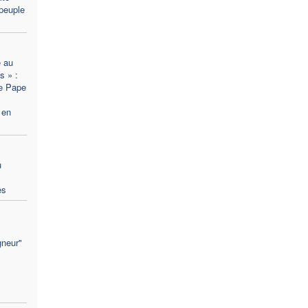
peuple
 au
s » :
le Pape
 en
u
es
gneur"