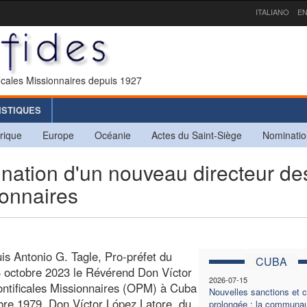
ITALIANO
EN
icales Missionnaires depuis 1927
ISTIQUES
rique
Europe
Océanie
Actes du Saint-Siège
Nominatio
tion d'un nouveau directeur de
ionnaires
uis Antonio G. Tagle, Pro-préfet du
CUBA
3 octobre 2023 le Révérend Don Víctor
2026-07-15
ontificales Missionnaires (OPM) à Cuba
Nouvelles sanctions et c
bre 1979, Don Víctor López Latore, du
prolongée : la communa