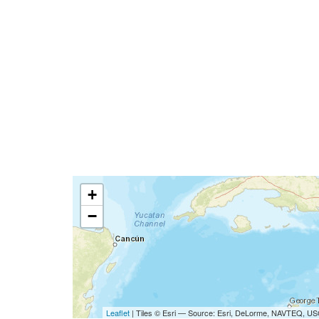
+
−
Leaflet
| Tiles © Esri — Source: Esri, DeLorme, NAVTEQ, USG