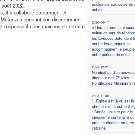
ecclésiale aux côtés du 
5 août 2022.
cubain
s, il a collaboré étroitement et
e Matanzas pendant son discernement
2026-04-17
et responsable des maisons de retraite.
« Une flamme lumineuse
milieu de tant de ténèbre
les Évêques défendent 
contre les attaques et
accompagnent le peuple
cette période de crise
2023-12-21
Nomination d'un nouvea
directeur des Œuvres
Pontificales Missionnair
2023-11-09
"L'Église est là où est le
chrétien, et là est le Sei
: Année jubilaire pour le
cinquième centenaire du
premier diocèse en terre
cubaine