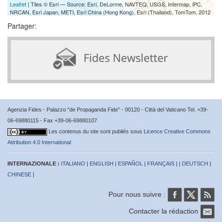
Leaflet
| Tiles © Esri — Source: Esri, DeLorme, NAVTEQ, USGS, Intermap, iPC,
NRCAN, Esri Japan, METI, Esri China (Hong Kong), Esri (Thailand), TomTom, 2012
Partager:
Agenzia Fides - Palazzo “de Propaganda Fide” - 00120 - Città del Vaticano Tel. +39-
06-69880115 - Fax +39-06-69880107
Les contenus du site sont publiés sous
Licence Creative Commons
Attribution 4.0 International
INTERNAZIONALE :
ITALIANO
|
ENGLISH
|
ESPAÑOL
|
FRANÇAIS
| |
DEUTSCH
|
CHINESE
|
Pour nous suivre :
Contacter la rédaction