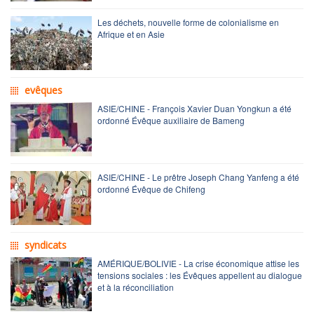
Les déchets, nouvelle forme de colonialisme en
Afrique et en Asie
evêques
ASIE/CHINE - François Xavier Duan Yongkun a été
ordonné Évêque auxiliaire de Bameng
ASIE/CHINE - Le prêtre Joseph Chang Yanfeng a été
ordonné Évêque de Chifeng
syndicats
AMÉRIQUE/BOLIVIE - La crise économique attise les
tensions sociales : les Évêques appellent au dialogue
et à la réconciliation