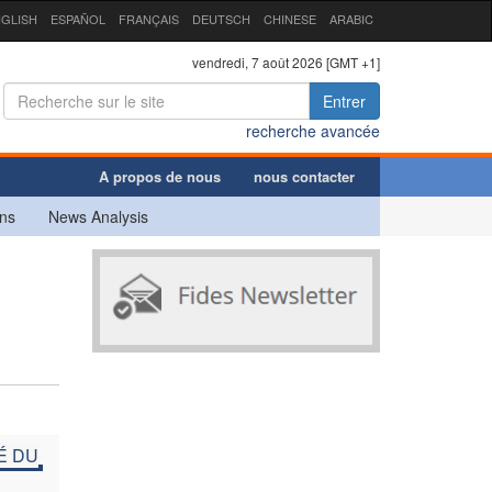
GLISH
ESPAÑOL
FRANÇAIS
DEUTSCH
CHINESE
ARABIC
vendredi, 7 août 2026 [GMT +1]
Entrer
recherche avancée
A propos de nous
nous contacter
ns
News Analysis
É DU