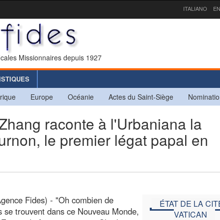
ITALIANO
EN
icales Missionnaires depuis 1927
ISTIQUES
rique
Europe
Océanie
Actes du Saint-Siège
Nominatio
Zhang raconte à l'Urbaniana la
urnon, le premier légat papal en
gence Fides) - "Oh combien de
ÉTAT DE LA CIT
s se trouvent dans ce Nouveau Monde,
VATICAN