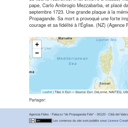
pape, Carlo Ambrogio Mezzabarba, et placé dan
septembre 1723. Une grande plaque à la mémoir
Propagande. Sa mort a provoqué une forte impr
courage et sa fidélité à l'Église. (NZ) (Agence
+
−
Leaflet
| Tiles © Esri — Source: Esri, DeLorme, NAVTEQ, USG
Partager:
Agenzia Fides - Palazzo “de Propaganda Fide” - 00120 - Città del Vat
Les contenus du site sont publiés sous
Licence Creati