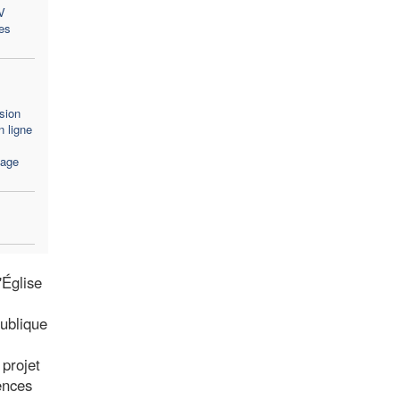
V
es
sion
 ligne
sage
'Église
publique
 projet
ences