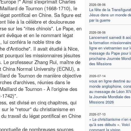
'Europe !" Ainsi s'exprimait Charles
2026-08-06
aillard de Tournon (1668-1710), le
La fête de la Transfigura
légat pontifical en Chine. Sa figure est
Jésus dans un monde dé
par la guerre
ent liée à la célèbre et douloureuse
rse sur les "rites chinois". Le Pape, en
2026-08-06
ant évêque et en le nommant légat
Lancement samedi 8 aoû
l, lui conféra le noble titre de
la formation missionnair
he d'Antioche". Il avait étudié à Nice,
ligne en vietnamien sur l
message du Pape pour l
t pourquoi les missionnaires jésuites
prochaine Journée Mondi
s. Le professeur Zhang Rui, maître de
des Missions
st China Normal University (ECNU), a
aillard de Tournon de manière objective
2026-07-14
vous en ligne destiné au
erches d'archives, réunies dans le
monde anglophone, con
Maillard de Tournon - À l'origine des
au message de Léon XI
2-1742)".
la Journée Mondiale des
ss, est divisé en cinq chapitres, qui
Missions 2026
 sur le "retour" du christianisme en
2026-07-10
 du travail du légat pontifical en Chine
« Le christianisme n’en 
qu’à ses débuts ». Voici
on ponctuelle de nombreuses sources
comment la vision