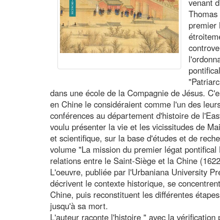
venant d
Thomas M
premier 
étroitem
controve
l'ordonn
pontifica
"Patriarc
dans une école de la Compagnie de Jésus. C'es
en Chine le considéraient comme l'un des leur
conférences au département d'histoire de l'Ea
voulu présenter la vie et les vicissitudes de M
et scientifique, sur la base d'études et de rech
volume "La mission du premier légat pontifical 
relations entre le Saint-Siège et la Chine (162
L'oeuvre, publiée par l'Urbaniana University Pre
décrivent le contexte historique, se concentrent
Chine, puis reconstituent les différentes étapes
jusqu'à sa mort.
L'auteur raconte l'histoire " avec la vérificati