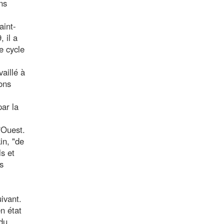
ns
aint-
 il a
e cycle
aillé à
ons
par la
l'Ouest.
in, "de
s et
s
ivant.
n état
 du