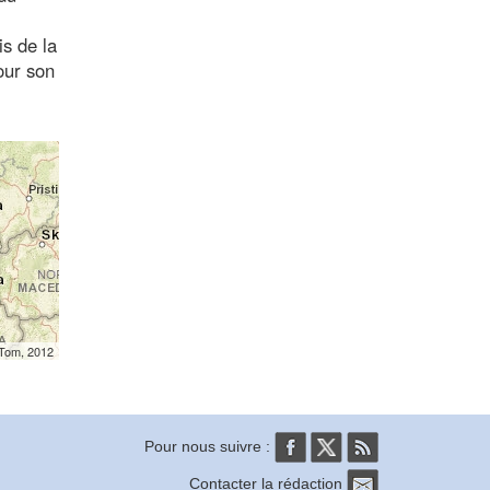
s de la
our son
mTom, 2012
Pour nous suivre :
Contacter la rédaction