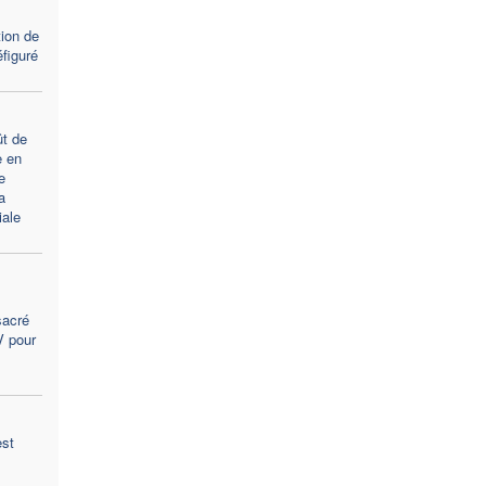
tion de
figuré
t de
e en
e
a
ale
sacré
V pour
est