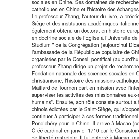
sociales en Chine. Ses domaines de recherche c
catholiques en Chine et l'histoire des échanges c
Le professeur Zhang, l'auteur du livre, a précé
Siège et des institutions académiques italienne
également obtenu un doctorat en histoire europ
en doctrine sociale de l'Église à l'Université de
Studium " de la Congrégation (aujourd'hui Dica
l'ambassade de la République populaire de Chin
organisées par le Conseil pontifical (aujourd'hu
professeur Zhang dirige un projet de recherche n
Fondation nationale des sciences sociales en 
christianisme, l'histoire des missions catholique
Maillard de Tournon part en mission avec l'int
superviser les activités des missionnaires eux
humains". Ensuite, son rôle consiste surtout à f
chinois édictées par le Saint-Siège, qui s'oppo
continuer à participer à ces formes traditionnell
Pondichéry pour la Chine. Il arrive à Macao (co
Créé cardinal en janvier 1710 par le Consistoir
de liberté restreinte. Il fut enterré à Macao, 