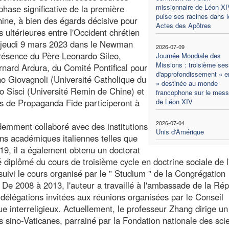
missionnaire de Léon XI
phase significative de la première
puise ses racines dans l
Chine, à bien des égards décisive pour
Actes des Apôtres
es ultérieures entre l'Occident chrétien
 le jeudi 9 mars 2023 dans le Newman
2026-07-09
 présence du Père Leonardo Sileo,
Journée Mondiale des
Missions : troisième ses
rnard Ardura, du Comité Pontifical pour
d'approfondissement « en
no Giovagnoli (Université Catholique du
» destinée au monde
 Sisci (Université Remin de Chine) et
francophone sur le mes
es de Propaganda Fide participeront à
de Léon XIV
2026-07-04
édemment collaboré avec des institutions
Unis d'Amérique
ions académiques italiennes telles que
19, il a également obtenu un doctorat
é diplômé du cours de troisième cycle en doctrine sociale de l
 suivi le cours organisé par le " Studium " de la Congrégation
 De 2008 à 2013, l'auteur a travaillé à l'ambassade de la Ré
 délégations invitées aux réunions organisées par le Conseil
gue interreligieux. Actuellement, le professeur Zhang dirige un
ons sino-Vaticanes, parrainé par la Fondation nationale des sci