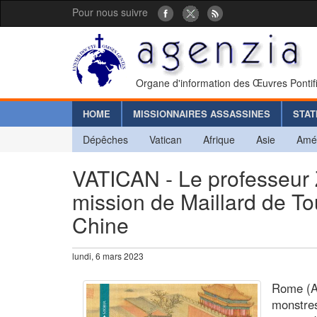
Pour nous suivre
Organe d'information des Œuvres Pontif
HOME
MISSIONNAIRES ASSASSINES
STAT
Dépêches
Vatican
Afrique
Asie
Amé
VATICAN - Le professeur 
mission de Maillard de To
Chine
lundi, 6 mars 2023
Rome (A
monstre