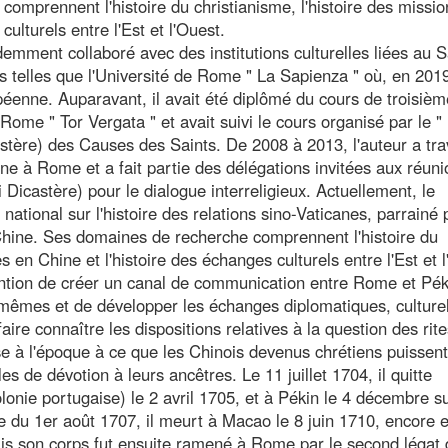
omprennent l'histoire du christianisme, l'histoire des missio
ulturels entre l'Est et l'Ouest.
demment collaboré avec des institutions culturelles liées au S
s telles que l'Université de Rome " La Sapienza " où, en 2019,
éenne. Auparavant, il avait été diplômé du cours de troisièm
 Rome " Tor Vergata " et avait suivi le cours organisé par le "
stère) des Causes des Saints. De 2008 à 2013, l'auteur a trav
e à Rome et a fait partie des délégations invitées aux réuni
i Dicastère) pour le dialogue interreligieux. Actuellement, le
ational sur l'histoire des relations sino-Vaticanes, parrainé 
Chine. Ses domaines de recherche comprennent l'histoire du
s en Chine et l'histoire des échanges culturels entre l'Est et 
ention de créer un canal de communication entre Rome et Pék
-mêmes et de développer les échanges diplomatiques, culturel
aire connaître les dispositions relatives à la question des rite
se à l'époque à ce que les Chinois devenus chrétiens puissent
es de dévotion à leurs ancêtres. Le 11 juillet 1704, il quitte
lonie portugaise) le 2 avril 1705, et à Pékin le 4 décembre su
e du 1er août 1707, il meurt à Macao le 8 juin 1710, encore e
mais son corps fut ensuite ramené à Rome par le second légat