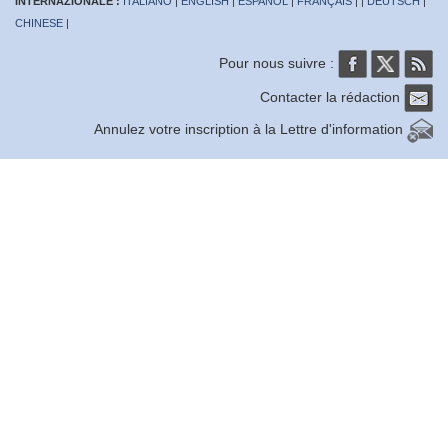
INTERNAZIONALE :
ITALIANO
|
ENGLISH
|
ESPAÑOL
|
FRANÇAIS
| |
DEUTSCH
|
CHINESE
|
Pour nous suivre :
Contacter la rédaction
Annulez votre inscription à la Lettre d'information