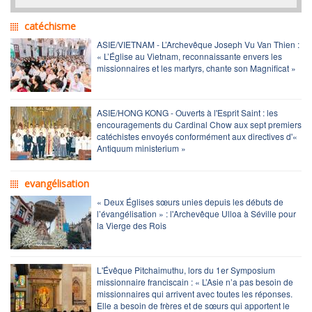
catéchisme
ASIE/VIETNAM - L’Archevêque Joseph Vu Van Thien :
« L’Église au Vietnam, reconnaissante envers les
missionnaires et les martyrs, chante son Magnificat »
ASIE/HONG KONG - Ouverts à l'Esprit Saint : les
encouragements du Cardinal Chow aux sept premiers
catéchistes envoyés conformément aux directives d'«
Antiquum ministerium »
evangélisation
« Deux Églises sœurs unies depuis les débuts de
l’évangélisation » : l'Archevêque Ulloa à Séville pour
la Vierge des Rois
L'Évêque Pitchaimuthu, lors du 1er Symposium
missionnaire franciscain : « L’Asie n’a pas besoin de
missionnaires qui arrivent avec toutes les réponses.
Elle a besoin de frères et de sœurs qui apportent le