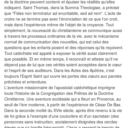
de la doctrine peuvent contenir et épuiser les réalités qu'elles
indiquent. Saint Thomas, dans la Summa Theologiae, a précisé
que "Fides non terminatur ad enuntiabile, sed ad rem". L'acte de
croire ne se termine pas avec l'énonciation de ce que l'on croit,
mais dans l'expérience même de l'objet de la croyance. Tout
simplement, la nouveauté du christianisme se communique aussi
à travers les processus ordinaires de la vie, avec le mécanisme
normal de communication des nouvelles, qui est celui des
questions que les enfants posent et des réponses qu'ils reçoivent.
Tout catéchiste est appelé à exposer la vérité aussi clairement
que possible. Et en même temps, il reconnaît et atteste qu'il ne
dépend pas de lui que ces vérités soient acceptées dans le cœur
et l'esprit de ses auditeurs. Dans les Actes des Apôtres, c'est
toujours l'Esprit Saint qui ouvre les portes des cœurs aux paroles
prêchées et entendues.
L'aventure missionnaire de l'apostolat catéchétique imprègne
toute l'histoire de la Congrégation des Prêtres de la Doctrine
Chrétienne. Une aventure ecclésiale qui a fleuri en Provence, au
seuil de l'ère moderne, à partir de l'expérience de Cèsar De Bas.
Dans la seconde moitié du XVIe siècle, après être revenu à la vie
de foi grâce à l'exemple d'une couturière et d'un sacristain (des
personnes sans instruction, socialement éloignées des cercles
élevés que sa famille fréquentait), Cèsar a ressenti le besoin de