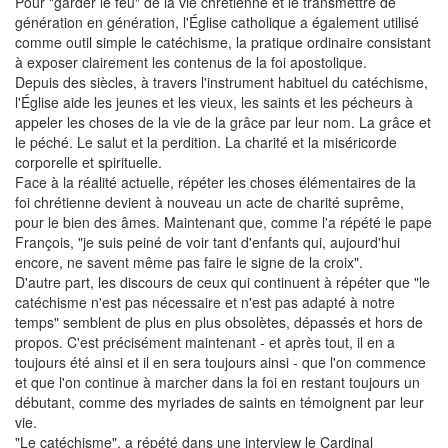
Pour "garder le feu" de la vie chrétienne et le transmettre de
génération en génération, l'Église catholique a également utilisé
comme outil simple le catéchisme, la pratique ordinaire consistant
à exposer clairement les contenus de la foi apostolique.
Depuis des siècles, à travers l'instrument habituel du catéchisme,
l'Église aide les jeunes et les vieux, les saints et les pécheurs à
appeler les choses de la vie de la grâce par leur nom. La grâce et
le péché. Le salut et la perdition. La charité et la miséricorde
corporelle et spirituelle.
Face à la réalité actuelle, répéter les choses élémentaires de la
foi chrétienne devient à nouveau un acte de charité suprême,
pour le bien des âmes. Maintenant que, comme l'a répété le pape
François, "je suis peiné de voir tant d'enfants qui, aujourd'hui
encore, ne savent même pas faire le signe de la croix".
D'autre part, les discours de ceux qui continuent à répéter que "le
catéchisme n'est pas nécessaire et n'est pas adapté à notre
temps" semblent de plus en plus obsolètes, dépassés et hors de
propos. C'est précisément maintenant - et après tout, il en a
toujours été ainsi et il en sera toujours ainsi - que l'on commence
et que l'on continue à marcher dans la foi en restant toujours un
débutant, comme des myriades de saints en témoignent par leur
vie.
"Le catéchisme", a répété dans une interview le Cardinal