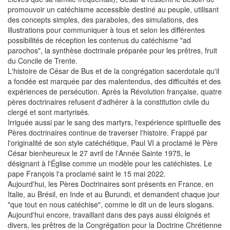
promouvoir un catéchisme accessible destiné au peuple, utilisant
des concepts simples, des paraboles, des simulations, des
illustrations pour communiquer à tous et selon les différentes
possibilités de réception les contenus du catéchisme "ad
parochos", la synthèse doctrinale préparée pour les prêtres, fruit
du Concile de Trente.
L'histoire de César de Bus et de la congrégation sacerdotale qu'il
a fondée est marquée par des malentendus, des difficultés et des
expériences de persécution. Après la Révolution française, quatre
pères doctrinaires refusent d'adhérer à la constitution civile du
clergé et sont martyrisés.
Irriguée aussi par le sang des martyrs, l'expérience spirituelle des
Pères doctrinaires continue de traverser l'histoire. Frappé par
l'originalité de son style catéchétique, Paul VI a proclamé le Père
César bienheureux le 27 avril de l'Année Sainte 1975, le
désignant à l'Église comme un modèle pour les catéchistes. Le
pape François l'a proclamé saint le 15 mai 2022.
Aujourd'hui, les Pères Doctrinaires sont présents en France, en
Italie, au Brésil, en Inde et au Burundi, et demandent chaque jour
"que tout en nous catéchise", comme le dit un de leurs slogans.
Aujourd'hui encore, travaillant dans des pays aussi éloignés et
divers, les prêtres de la Congrégation pour la Doctrine Chrétienne