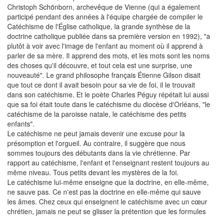
Christoph Schönborn, archevêque de Vienne (qui a également
participé pendant des années à l'équipe chargée de compiler le
Catéchisme de l'Église catholique, la grande synthèse de la
doctrine catholique publiée dans sa première version en 1992), "a
plutôt à voir avec l'image de l'enfant au moment où il apprend à
parler de sa mère. Il apprend des mots, et les mots sont les noms
des choses qu'il découvre, et tout cela est une surprise, une
nouveauté". Le grand philosophe français Étienne Gilson disait
que tout ce dont il avait besoin pour sa vie de foi, il le trouvait
dans son catéchisme. Et le poète Charles Péguy répétait lui aussi
que sa foi était toute dans le catéchisme du diocèse d'Orléans, "le
catéchisme de la paroisse natale, le catéchisme des petits
enfants".
Le catéchisme ne peut jamais devenir une excuse pour la
présomption et l'orgueil. Au contraire, il suggère que nous
sommes toujours des débutants dans la vie chrétienne. Par
rapport au catéchisme, l'enfant et l'enseignant restent toujours au
même niveau. Tous petits devant les mystères de la foi.
Le catéchisme lui-même enseigne que la doctrine, en elle-même,
ne sauve pas. Ce n'est pas la doctrine en elle-même qui sauve
les âmes. Chez ceux qui enseignent le catéchisme avec un cœur
chrétien, jamais ne peut se glisser la prétention que les formules