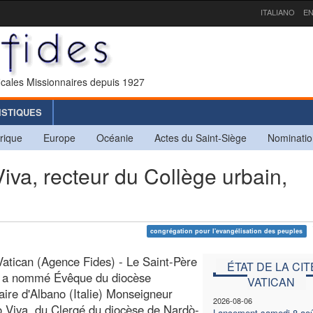
ITALIANO
EN
icales Missionnaires depuis 1927
ISTIQUES
rique
Europe
Océanie
Actes du Saint-Siège
Nominatio
va, recteur du Collège urbain,
congrégation pour l'evangélisation des peuples
Vatican (Agence Fides) - Le Saint-Père
ÉTAT DE LA CIT
s a nommé Évêque du diocèse
VATICAN
aire d'Albano (Italie) Monseigneur
2026-08-06
 Viva, du Clergé du diocèse de Nardò-
Lancement samedi 8 aoû