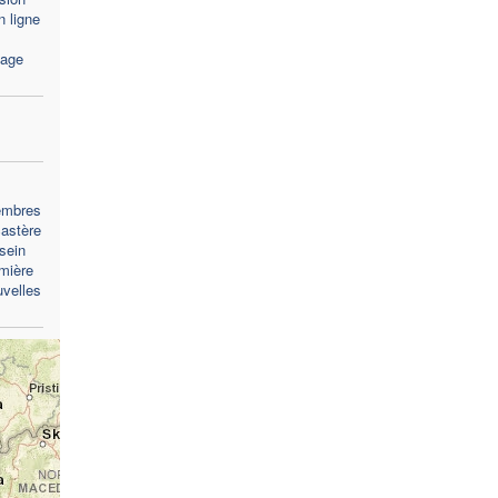
 ligne
sage
embres
castère
sein
emière
uvelles