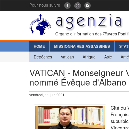
Pour nous suivre
Organe d'information des Œuvres Pontif
HOME
MISSIONNAIRES ASSASSINES
STAT
Dépêches
Vatican
Afrique
Asie
Amé
VATICAN - Monseigneur Vi
nommé Évêque d'Albano
vendredi, 11 juin 2021
Cité du 
Françoi
suburbic
Vincenzo