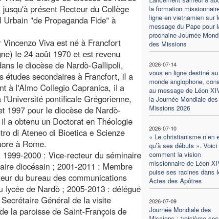
i, jusqu'à présent Recteur du Collège
la formation missionnair
ligne en vietnamien sur l
al Urbain "de Propaganda Fide" à
message du Pape pour l
prochaine Journée Mondi
 Vincenzo Viva est né à Francfort
des Missions
ne) le 24 août 1970 et est revenu
dans le diocèse de Nardò-Gallipoli,
2026-07-14
vous en ligne destiné au
 études secondaires à Francfort, il a
monde anglophone, con
nt à l'Almo Collegio Capranica, il a
au message de Léon XI
 l'Université pontificale Grégorienne,
la Journée Mondiale des
Missions 2026
let 1997 pour le diocèse de Nardò-
 il a obtenu un Doctorat en Théologie
2026-07-10
ntro di Ateneo di Bioetica e Scienze
« Le christianisme n’en 
Cuore à Rome.
qu’à ses débuts ». Voici
 : 1999-2000 : Vice-recteur du séminaire
comment la vision
missionnaire de Léon XI
inaire diocésain ; 2001-2011 : Membre
puise ses racines dans l
cteur du bureau des communications
Actes des Apôtres
au lycée de Nardò ; 2005-2013 : délégué
Secrétaire Général de la visite
2026-07-09
Journée Mondiale des
 de la paroisse de Saint-François de
Missions : troisième ses