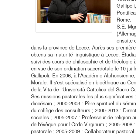
Gallipol
Pontific
Rome.
S.E. Mgr
(Allemag
ensuite 
dans la province de Lecce. Après ses premières
obtenu sa maturité linguistique à Lecce. Étudia
suivi des cours de philosophie et de théologie à
en vue de son ordination sacerdotale le 10 juil
Gallipoli. En 2006, à l'Académie Alphonsienne,
Morale. Il s'est spécialisé en bioéthique au Ce
della Vita de l'Università Cattolica del Sacro 
Ses missions pastorales les plus significatives
diocésain ; 2000-2003 : Père spirituel du sém
du collège des consulteurs ; 2000-2013 : Dire
sociales ; 2005-2007 : Professeur de religion 
de l'évêque pour l'Ordo Virginum ; 2005-2008 : 
pastorale ; 2005-2009 : Collaborateur pastoral