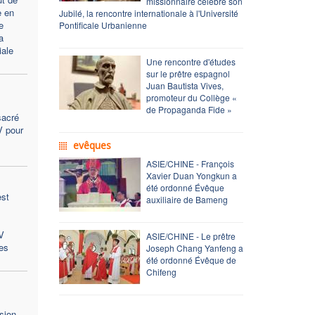
missionnaire célèbre son
e en
Jubilé, la rencontre internationale à l'Université
e
Pontificale Urbanienne
a
ale
Une rencontre d'études
sur le prêtre espagnol
Juan Bautista Vives,
promoteur du Collège «
de Propaganda Fide »
sacré
V pour
evêques
ASIE/CHINE - François
Xavier Duan Yongkun a
été ordonné Évêque
est
auxiliaire de Bameng
V
ASIE/CHINE - Le prêtre
es
Joseph Chang Yanfeng a
été ordonné Évêque de
Chifeng
sion