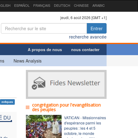
GLISH
ESPAÑOL
FRANÇAIS
DEUTSCH
CHINESE
ARABIC
jeudi, 6 août 2026 [GMT +1]
Entrer
recherche avancée
A propos de nous
nous contacter
ns
News Analysis
evêques
congrégation pour l'evangélisation
des peuples
É DU
VATICAN - Missionnaires
d'espérance parmi les
peuples : les 4 et 5
octobre, le monde
t de