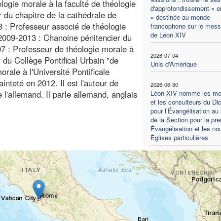
logie morale à la faculté de théologie
d'approfondissement « en
r du chapitre de la cathédrale de
» destinée au monde
 : Professeur associé de théologie
francophone sur le mes
de Léon XIV
; 2009-2013 : Chanoine pénitencier du
07 : Professeur de théologie morale à
2026-07-04
 du Collège Pontifical Urbain "de
Unis d'Amérique
rale à l'Université Pontificale
teté en 2012. Il est l'auteur de
2026-06-30
e l'allemand. Il parle allemand, anglais
Léon XIV nomme les m
et les consulteurs du Di
pour l’Évangélisation au 
de la Section pour la pr
Évangélisation et les no
Églises particulières