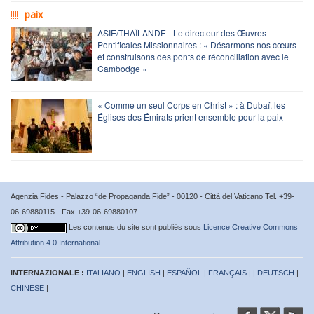
paix
ASIE/THAÏLANDE - Le directeur des Œuvres
Pontificales Missionnaires : « Désarmons nos cœurs
et construisons des ponts de réconciliation avec le
Cambodge »
« Comme un seul Corps en Christ » : à Dubaï, les
Églises des Émirats prient ensemble pour la paix
Agenzia Fides - Palazzo “de Propaganda Fide” - 00120 - Città del Vaticano Tel. +39-
06-69880115 - Fax +39-06-69880107
Les contenus du site sont publiés sous
Licence Creative Commons
Attribution 4.0 International
INTERNAZIONALE :
ITALIANO
|
ENGLISH
|
ESPAÑOL
|
FRANÇAIS
| |
DEUTSCH
|
CHINESE
|