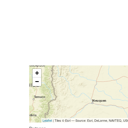
+
−
Leaflet
| Tiles © Esri — Source: Esri, DeLorme, NAVTEQ, USG