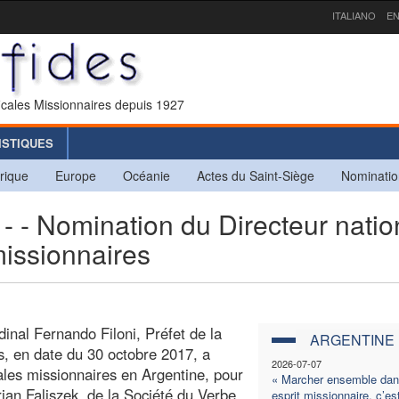
ITALIANO
EN
icales Missionnaires depuis 1927
ISTIQUES
rique
Europe
Océanie
Actes du Saint-Siège
Nominatio
 Nomination du Directeur natio
missionnaires
inal Fernando Filoni, Préfet de la
ARGENTINE
s, en date du 30 octobre 2017, a
2026-07-07
les missionnaires en Argentine, pour
« Marcher ensemble dan
ian Faliszek, de la Société du Verbe
esprit missionnaire, c’es