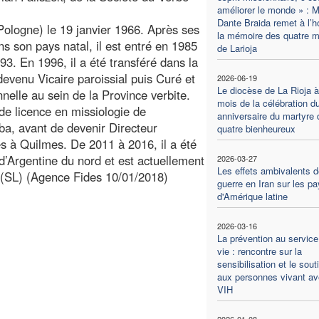
améliorer le monde » : M
Dante Braida remet à l’h
Pologne) le 19 janvier 1966. Après ses
la mémoire des quatre m
s son pays natal, il est entré en 1985
de Larioja
93. En 1996, il a été transféré dans la
 devenu Vicaire paroissial puis Curé et
2026-06-19
Le diocèse de La Rioja à
nnelle au sein de la Province verbite.
mois de la célébration d
 de licence en missiologie de
anniversaire du martyre 
ba, avant de devenir Directeur
quatre bienheureux
s à Quilmes. De 2011 à 2016, il a été
d’Argentine du nord et est actuellement
2026-03-27
Les effets ambivalents d
. (SL) (Agence Fides 10/01/2018)
guerre en Iran sur les p
d'Amérique latine
2026-03-16
La prévention au service
vie : rencontre sur la
sensibilisation et le sout
aux personnes vivant av
VIH
2026-01-08