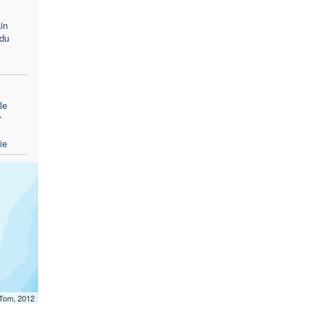
in
 du
le
r
ie
mTom, 2012