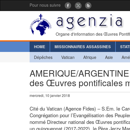
Pour nous suivre
Organe d'information des Œuvres Pontif
HOME
MISSIONNAIRES ASSASSINES
STAT
Dépêches
Vatican
Afrique
Asie
Amé
AMERIQUE/ARGENTINE - -
des Œuvres pontificales 
mercredi, 10 janvier 2018
Cité du Vatican (Agence Fides) – S.Em. le Card
Congrégation pour l’Evangélisation des Peuple
nommé Directeur national des Œuvres pontifica
un quinquennat (2017-2022), le Père Jerzy Mar