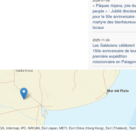
« Pâques riojana, joie du
peuple » : Jubilé diocésa
pour le 50e anniversaire
martyre des bienheureux
locaux
2025-11-24
Les Salésiens célèbrent 
150e anniversaire de leu
première expédition
missionnaire en Patagon
S, Intermap, iPC, NRCAN, Esri Japan, METI, Esri China (Hong Kong), Esri (Thailand), To