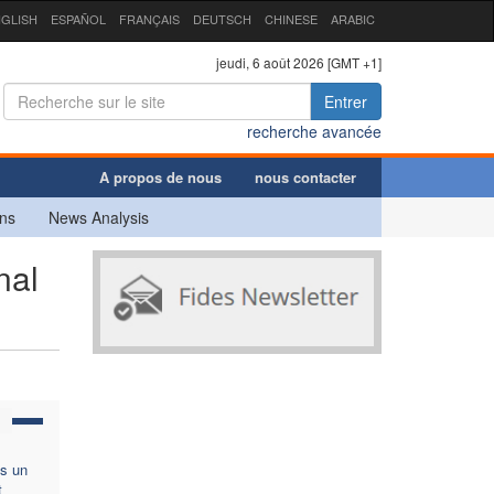
GLISH
ESPAÑOL
FRANÇAIS
DEUTSCH
CHINESE
ARABIC
jeudi, 6 août 2026 [GMT +1]
Entrer
recherche avancée
A propos de nous
nous contacter
ns
News Analysis
nal
s un
t