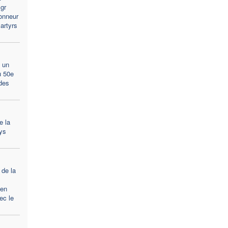
gr
onneur
artyrs
 un
u 50e
des
e la
ays
 de la
ien
ec le