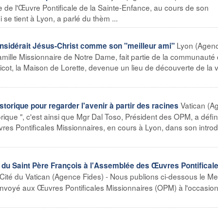
e de l'Œuvre Pontificale de la Sainte-Enfance, au cours de son
se tient à Lyon, a parlé du thèm ...
Lyon (Agen
onsidérait Jésus-Christ comme son "meilleur ami"
amille Missionnaire de Notre Dame, fait partie de la communauté q
cot, la Maison de Lorette, devenue un lieu de découverte de la v
Vatican (A
orique pour regarder l'avenir à partir des racines
rique ", c'est ainsi que Mgr Dal Toso, Président des OPM, a défin
es Pontificales Missionnaires, en cours à Lyon, dans son introd
u Saint Père François à l'Assemblée des Œuvres Pontifical
Cité du Vatican (Agence Fides) - Nous publions ci-dessous le M
envoyé aux Œuvres Pontificales Missionnaires (OPM) à l'occasio