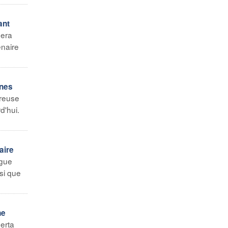
ant
sera
enaire
unes
ureuse
d'hui.
aire
ngue
si que
ne
erta