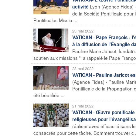
Lyon (Agence Fides) -
activité
de la Société Pontificale pour 
Pontificales Missio ...
23 mai 2022
VATICAN - Pape François : l'
à la diffusion de l'Évangile 
Pauline Marie Jaricot, fondatr
soutien aux missions ", a rappelé le Pape François
23 mai 2022
VATICAN - Pauline Jaricot est 
(Agence Fides) - Pauline Mari
Pontificale de la Propagation 
été béatifiée ...
21 mai 2022
VATICAN - Œuvre pontificale S
religieuses pour l'évangélisa
réaliser avec efficacité sans 
consacrés pour cette tâche. Comment trouver c .