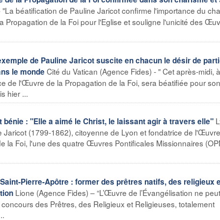
 "La béatification de Pauline Jaricot confirme l'importance du ch
la Propagation de la Foi pour l'Eglise et souligne l'unicité des Œu
exemple de Pauline Jaricot suscite en chacun le désir de parti
Cité du Vatican (Agence Fides) - " Cet après-midi, 
dans le monde
ice de l'Œuvre de la Propagation de la Foi, sera béatifiée pour so
 hier ...
L
bénie : "Elle a aimé le Christ, le laissant agir à travers elle"
e Jaricot (1799-1862), citoyenne de Lyon et fondatrice de l'Œuvr
de la Foi, l'une des quatre Œuvres Pontificales Missionnaires (OP
aint-Pierre-Apôtre : former des prêtres natifs, des religieux 
Lione (Agence Fides) – “L’Œuvre de l’Évangélisation ne peu
tion
le concours des Prêtres, des Religieux et Religieuses, totalement
..