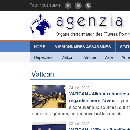
Pour nous suivre
Organe d'information des Œuvres Pontif
HOME
MISSIONNAIRES ASSASSINES
STAT
Dépêches
Vatican
Afrique
Asie
Amé
Vatican
24 mai 2022
VATICAN - Aller aux sources 
Lyon 
regardent vers l'avenir
s'abreuver aux sources, qui son
pour se régénérer, en renouvelant la conscie ...
23 mai 2022
VATICAN- L'Œuvre Pontifical