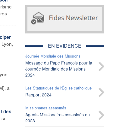
arisme
vres
ciper
à Lyon,
EN EVIDENCE
n
Journée Mondiale des Missions
Message du Pape François pour la
Journée Mondiale des Missions
yon
2024
e
M), a
Les Statistiques de l'Église catholique
Rapport 2024
Missionaires assasinés
et des
Agents Missionaires assasinés en
t se
2023