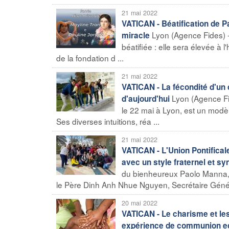
21 mai 2022
VATICAN - Béatification de Pa
Lyon (Agence Fides) -
miracle
béatifiée : elle sera élevée à 
de la fondation d ...
21 mai 2022
VATICAN - La fécondité d'un 
Lyon (Agence Fi
d'aujourd'hui
le 22 mai à Lyon, est un modèl
Ses diverses intuitions, réa ...
21 mai 2022
VATICAN - L'Union Pontifical
avec un style fraternel et sy
du bienheureux Paolo Manna, fo
le Père Dinh Anh Nhue Nguyen, Secrétaire Génér
20 mai 2022
VATICAN - Le charisme et les
expérience de communion ec