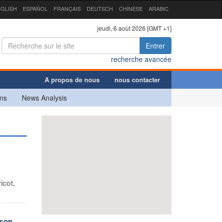
GLISH
ESPAÑOL
FRANÇAIS
DEUTSCH
CHINESE
ARABIC
jeudi, 6 août 2026 [GMT +1]
Entrer
recherche avancée
A propos de nous
nous contacter
ns
News Analysis
icot,
 son