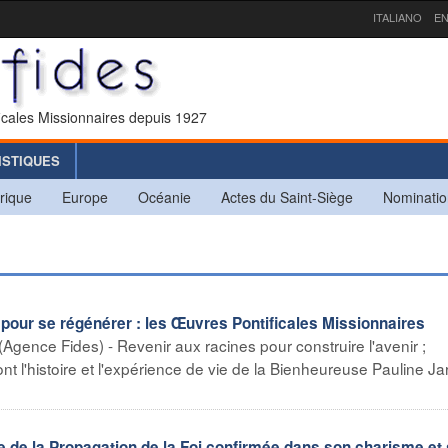
ITALIANO
EN
icales Missionnaires depuis 1927
ISTIQUES
rique
Europe
Océanie
Actes du Saint-Siège
Nominatio
pour se régénérer : les Œuvres Pontificales Missionnaires
(Agence Fides) - Revenir aux racines pour construire l'avenir ;
t l'histoire et l'expérience de vie de la Bienheureuse Pauline Jar
e de la Propagation de la Foi confirmée dans son charisme et