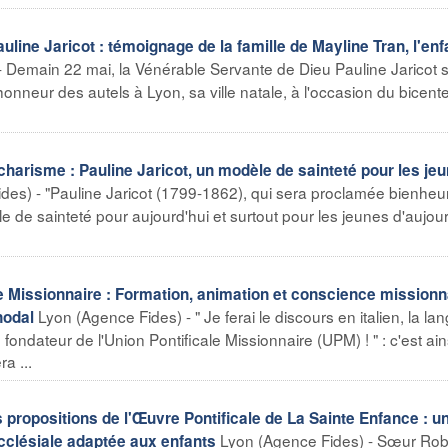
uline Jaricot : témoignage de la famille de Mayline Tran, l'enf
 Demain 22 mai, la Vénérable Servante de Dieu Pauline Jaricot 
l'honneur des autels à Lyon, sa ville natale, à l'occasion du bicent
charisme : Pauline Jaricot, un modèle de sainteté pour les je
des) - "Pauline Jaricot (1799-1862), qui sera proclamée bienhe
e de sainteté pour aujourd'hui et surtout pour les jeunes d'aujour
e Missionnaire : Formation, animation et conscience missionn
Lyon (Agence Fides) - " Je ferai le discours en italien, la la
nodal
ndateur de l'Union Pontificale Missionnaire (UPM) ! " : c'est ain
a ...
 propositions de l'Œuvre Pontificale de La Sainte Enfance : u
Lyon (Agence Fides) - Sœur Rob
clésiale adaptée aux enfants