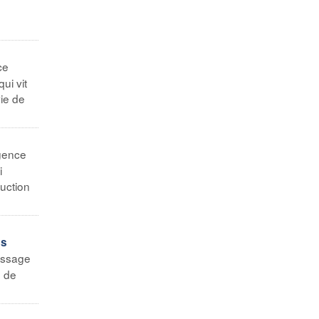
ce
ui vit
ie de
gence
i
uction
es
essage
n de