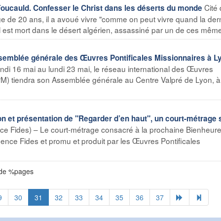
Cité
Foucauld. Confesser le Christ dans les déserts du monde
ge de 20 ans, il a avoué vivre "comme on peut vivre quand la der
". Il est mort dans le désert algérien, assassiné par un de ces même
semblée générale des Œuvres Pontificales Missionnaires à L
ndi 16 mai au lundi 23 mai, le réseau international des Œuvres
PM) tiendra son Assemblée générale au Centre Valpré de Lyon, à
n et présentation de "Regarder d’en haut", un court-métrage 
ce Fides) – Le court-métrage consacré à la prochaine Bienheur
Agence Fides et promu et produit par les Œuvres Pontificales
 de %pages
9
30
31
32
33
34
35
36
37