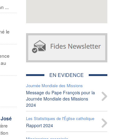
n ...
mé le
gence
 au
EN EVIDENCE
Journée Mondiale des Missions
Message du Pape François pour la
5
Journée Mondiale des Missions
2024
 José
Les Statistiques de l'Église catholique
tère
Rapport 2024
tion
Missionaires assasinés