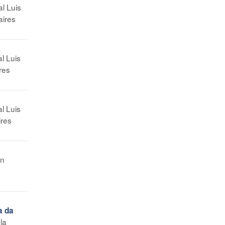
al Luis
aires
l Luis
res
l Luis
ires
an
a da
la