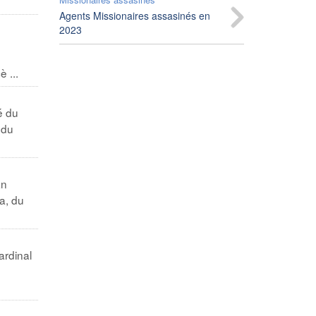
Agents Missionaires assasinés en
2023
 ...
é du
 du
an
a, du
ardinal