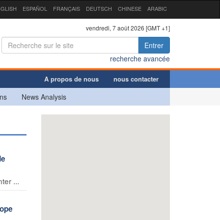
GLISH
ESPAÑOL
FRANÇAIS
DEUTSCH
CHINESE
ARABIC
vendredi, 7 août 2026 [GMT +1]
Entrer
recherche avancée
A propos de nous
nous contacter
ns
News Analysis
de
er ...
rope