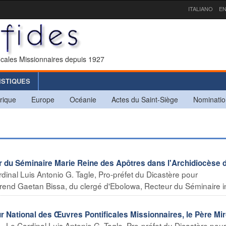
ITALIANO
EN
icales Missionnaires depuis 1927
ISTIQUES
rique
Europe
Océanie
Actes du Saint-Siège
Nominatio
u Séminaire Marie Reine des Apôtres dans l'Archidiocèse 
dinal Luis Antonio G. Tagle, Pro-préfet du Dicastère pour
rend Gaetan Bissa, du clergé d'Ebolowa, Recteur du Séminaire int
National des Œuvres Pontificales Missionnaires, le Père Mi
- Le Cardinal Luis Antonio G. Tagle, Pro-préfet du Dicastère pour