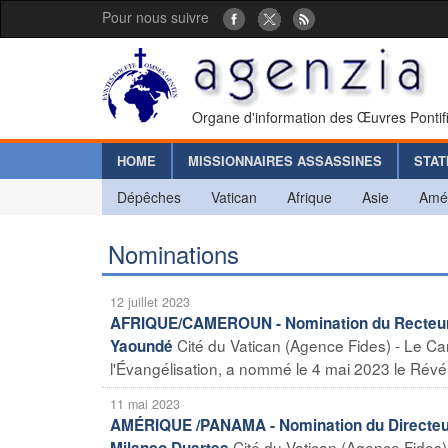
Pour nous suivre
Organe d'information des Œuvres Pontif
HOME
MISSIONNAIRES ASSASSINES
STAT
Dépêches
Vatican
Afrique
Asie
Amé
Nominations
12 juillet 2023
AFRIQUE/CAMEROUN - Nomination du Recteur d
Cité du Vatican (Agence Fides) - Le Car
Yaoundé
l'Évangélisation, a nommé le 4 mai 2023 le Révé
11 mai 2023
AMÉRIQUE /PANAMA - Nomination du Directeur 
Cité du Vatican (Agence Fides) 
Milanco Duartes