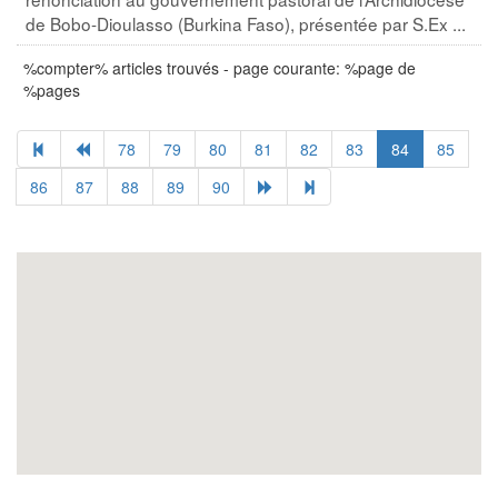
de Bobo-Dioulasso (Burkina Faso), présentée par S.Ex ...
%compter% articles trouvés - page courante: %page de
%pages
78
79
80
81
82
83
84
85
86
87
88
89
90