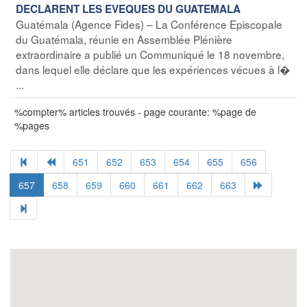
DECLARENT LES EVEQUES DU GUATEMALA
Guatémala (Agence Fides) – La Conférence Episcopale
du Guatémala, réunie en Assemblée Plénière
extraordinaire a publié un Communiqué le 18 novembre,
dans lequel elle déclare que les expériences vécues à l�
...
%compter% articles trouvés - page courante: %page de
%pages
651
652
653
654
655
656
657
658
659
660
661
662
663