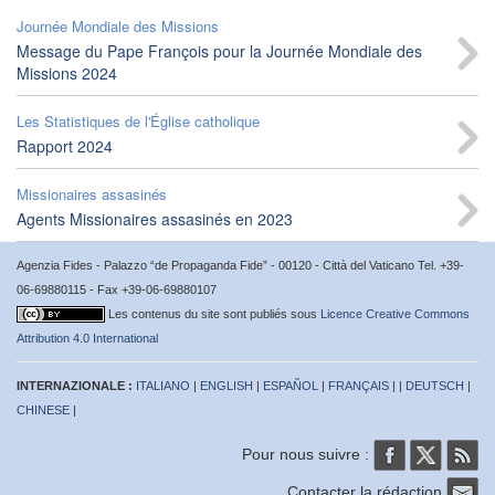
Journée Mondiale des Missions
Message du Pape François pour la Journée Mondiale des
Missions 2024
Les Statistiques de l'Église catholique
Rapport 2024
Missionaires assasinés
Agents Missionaires assasinés en 2023
Agenzia Fides - Palazzo “de Propaganda Fide” - 00120 - Città del Vaticano Tel. +39-
06-69880115 - Fax +39-06-69880107
Les contenus du site sont publiés sous
Licence Creative Commons
Attribution 4.0 International
INTERNAZIONALE :
ITALIANO
|
ENGLISH
|
ESPAÑOL
|
FRANÇAIS
| |
DEUTSCH
|
CHINESE
|
Pour nous suivre :
Contacter la rédaction