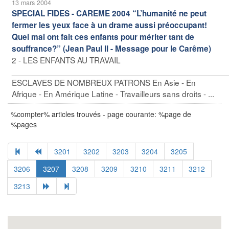
13 mars 2004
SPECIAL FIDES - CAREME 2004 “L’humanité ne peut
fermer les yeux face à un drame aussi préoccupant!
Quel mal ont fait ces enfants pour mériter tant de
souffrance?” (Jean Paul II - Message pour le Carême)
2 - LES ENFANTS AU TRAVAIL
_______________________________________________
ESCLAVES DE NOMBREUX PATRONS En Asie - En
Afrique - En Amérique Latine - Travailleurs sans droits - ...
%compter% articles trouvés - page courante: %page de
%pages
3201
3202
3203
3204
3205
3206
3207
3208
3209
3210
3211
3212
3213