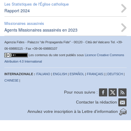
Les Statistiques de l'Église catholique
Rapport 2024
Missionaires assasinés
Agents Missionaires assasinés en 2023
Agenzia Fides - Palazzo “de Propaganda Fide” - 00120 - Città del Vaticano Tel. +39-
06-69880115 - Fax +39-06-69880107
Les contenus du site sont publiés sous
Licence Creative Commons
Attribution 4.0 International
INTERNAZIONALE :
ITALIANO
|
ENGLISH
|
ESPAÑOL
|
FRANÇAIS
| |
DEUTSCH
|
CHINESE
|
Pour nous suivre :
Contacter la rédaction
Annulez votre inscription à la Lettre d'information