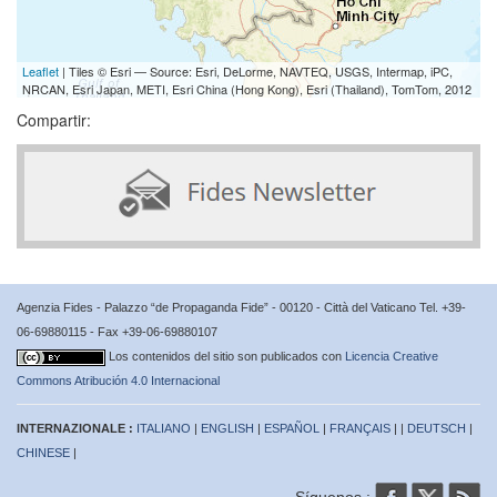
Leaflet
| Tiles © Esri — Source: Esri, DeLorme, NAVTEQ, USGS, Intermap, iPC,
NRCAN, Esri Japan, METI, Esri China (Hong Kong), Esri (Thailand), TomTom, 2012
Compartir:
Agenzia Fides - Palazzo “de Propaganda Fide” - 00120 - Città del Vaticano Tel. +39-
06-69880115 - Fax +39-06-69880107
Los contenidos del sitio son publicados con
Licencia Creative
Commons Atribución 4.0 Internacional
INTERNAZIONALE :
ITALIANO
|
ENGLISH
|
ESPAÑOL
|
FRANÇAIS
| |
DEUTSCH
|
CHINESE
|
Síguenos :