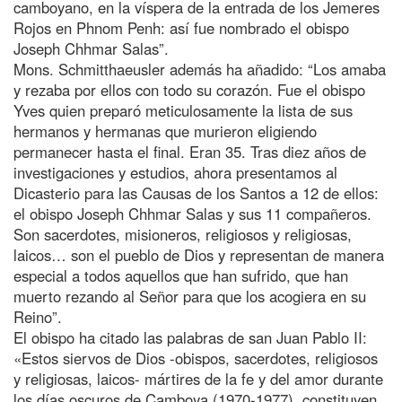
camboyano, en la víspera de la entrada de los Jemeres
Rojos en Phnom Penh: así fue nombrado el obispo
Joseph Chhmar Salas”.
Mons. Schmitthaeusler además ha añadido: “Los amaba
y rezaba por ellos con todo su corazón. Fue el obispo
Yves quien preparó meticulosamente la lista de sus
hermanos y hermanas que murieron eligiendo
permanecer hasta el final. Eran 35. Tras diez años de
investigaciones y estudios, ahora presentamos al
Dicasterio para las Causas de los Santos a 12 de ellos:
el obispo Joseph Chhmar Salas y sus 11 compañeros.
Son sacerdotes, misioneros, religiosos y religiosas,
laicos… son el pueblo de Dios y representan de manera
especial a todos aquellos que han sufrido, que han
muerto rezando al Señor para que los acogiera en su
Reino”.
El obispo ha citado las palabras de san Juan Pablo II:
«Estos siervos de Dios -obispos, sacerdotes, religiosos
y religiosas, laicos- mártires de la fe y del amor durante
los días oscuros de Camboya (1970-1977), constituyen