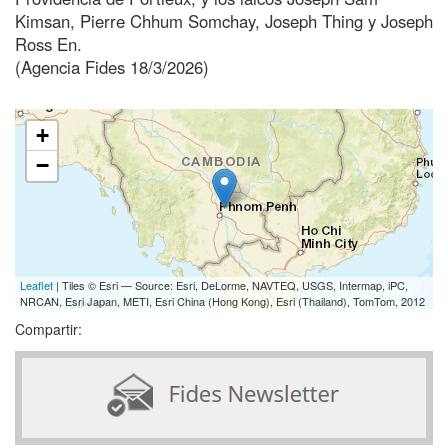
Kimsan, Pierre Chhum Somchay, Joseph Thing y Joseph
Ross En.
(Agencia Fides 18/3/2026)
+
−
Leaflet
| Tiles © Esri — Source: Esri, DeLorme, NAVTEQ, USGS, Intermap, iPC,
NRCAN, Esri Japan, METI, Esri China (Hong Kong), Esri (Thailand), TomTom, 2012
Compartir: