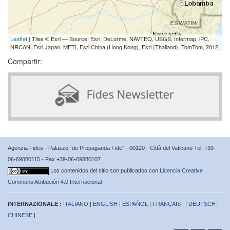
Leaflet
| Tiles © Esri — Source: Esri, DeLorme, NAVTEQ, USGS, Intermap, iPC,
NRCAN, Esri Japan, METI, Esri China (Hong Kong), Esri (Thailand), TomTom, 2012
Compartir:
Agenzia Fides - Palazzo “de Propaganda Fide” - 00120 - Città del Vaticano Tel. +39-
06-69880115 - Fax +39-06-69880107
Los contenidos del sitio son publicados con
Licencia Creative
Commons Atribución 4.0 Internacional
INTERNAZIONALE :
ITALIANO
|
ENGLISH
|
ESPAÑOL
|
FRANÇAIS
| |
DEUTSCH
|
CHINESE
|