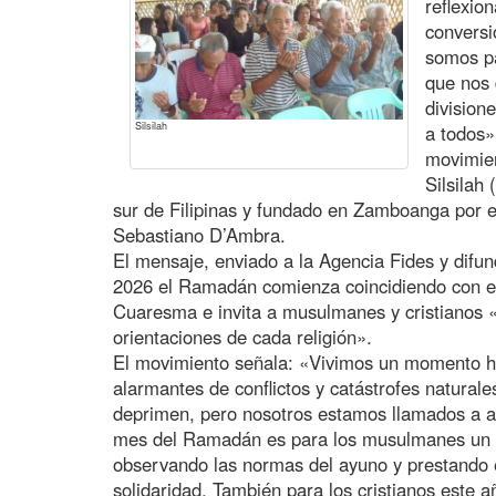
reflexio
conversi
somos pa
que nos 
division
Silsilah
a todos»
movimien
Silsilah
sur de Filipinas y fundado en Zamboanga por e
Sebastiano D’Ambra.
El mensaje, enviado a la Agencia Fides y difun
2026 el Ramadán comienza coincidiendo con el i
Cuaresma e invita a musulmanes y cristianos «
orientaciones de cada religión».
El movimiento señala: «Vivimos un momento his
alarmantes de conflictos y catástrofes natural
deprimen, pero nosotros estamos llamados a a
mes del Ramadán es para los musulmanes un r
observando las normas del ayuno y prestando es
solidaridad. También para los cristianos este 