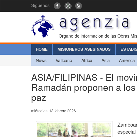
Síguenos
Organo de informacion de las Obras Mis
HOME
MISIONEROS ASESINADOS
ESTADÍ
News
Vaticano
África
Asia
América
ASIA/FILIPINAS - El movi
Ramadán proponen a los c
paz
miércoles, 18 febrero 2026
Zamboan
especial