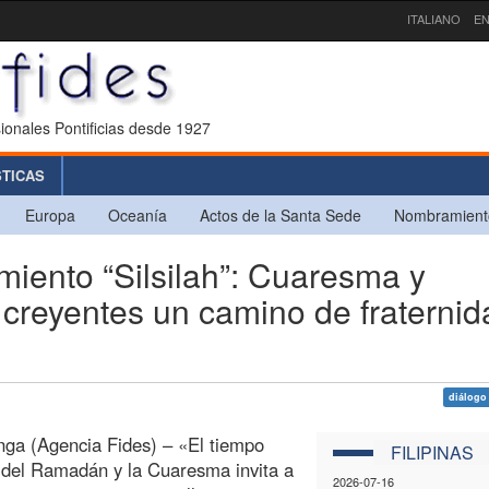
ITALIANO
EN
ionales Pontificias desde 1927
STICAS
Europa
Oceanía
Actos de la Santa Sede
Nombramient
miento “Silsilah”: Cuaresma y
reyentes un camino de fraternid
diálogo
ga (Agencia Fides) – «El tiempo
FILIPINAS
 del Ramadán y la Cuaresma invita a
2026-07-16