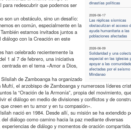
dinastías políticas
 para redescubrir que podemos ser
2026-06-17
o son un obstáculo, sino un desafío:
Las réplicas sísmicas
nemos en común, especialmente en la
obstaculizan el acceso d
ayuda humanitaria a las
. También estamos invitados juntos a
poblaciones afectadas
 diálogo con la Creación en este
2026-06-09
s han celebrado recientemente la
Solidaridad y una colect
l 1 al 7 de febrero, una iniciativa
especial en las iglesias 
apoyar a las comunidad
 centrada en el tema «Amor a Dios,
afectadas por el seísmo
Mindanao
o Silsilah de Zamboanga ha organizado
n Muftí, el arzobispo de Zamboanga y numerosos líderes cris
untos la “Oración de la Armonía”, propia del movimiento, qu
ir el diálogo en medio de divisiones y conflictos y de constru
 que creen en tu amor y en tu compasión».
silah nació en 1984. Desde allí, su misión se ha extendido p
ra del diálogo como camino hacia la paz mediante diversas
, experiencias de diálogo y momentos de oración compartida