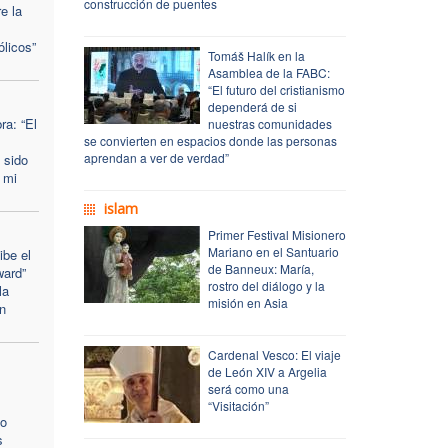
construcción de puentes
e la
ólicos”
Tomáš Halík en la
Asamblea de la FABC:
“El futuro del cristianismo
dependerá de si
a: “El
nuestras comunidades
se convierten en espacios donde las personas
aprendan a ver de verdad”
 sido
 mi
islam
Primer Festival Misionero
Mariano en el Santuario
ibe el
de Banneux: María,
ward”
rostro del diálogo y la
la
misión en Asia
n
Cardenal Vesco: El viaje
de León XIV a Argelia
será como una
“Visitación”
zo
s