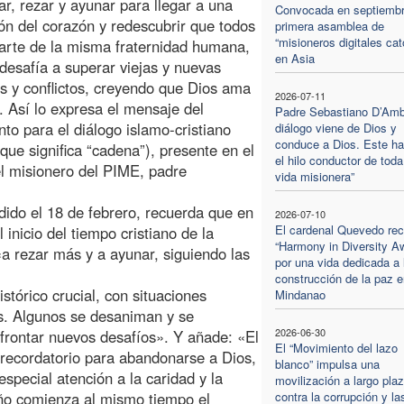
nar, rezar y ayunar para llegar a una
Convocada en septiembr
ón del corazón y redescubrir que todos
primera asamblea de
“misioneros digitales cat
rte de la misma fraternidad humana,
en Asia
desafía a superar viejas y nuevas
es y conflictos, creyendo que Dios ama
2026-07-11
. Así lo expresa el mensaje del
Padre Sebastiano D’Ambr
to para el diálogo islamo-cristiano
diálogo viene de Dios y
conduce a Dios. Este ha
 (que significa “cadena”), presente en el
el hilo conductor de toda
l misionero del PIME, padre
vida misionera”
dido el 18 de febrero, recuerda que en
2026-07-10
El cardenal Quevedo rec
nicio del tiempo cristiano de la
“Harmony in Diversity A
a rezar más y a ayunar, siguiendo las
por una vida dedicada a 
construcción de la paz e
tórico crucial, con situaciones
Mindanao
es. Algunos se desaniman y se
2026-06-30
frontar nuevos desafíos». Y añade: «El
El “Movimiento del lazo
ecordatorio para abandonarse a Dios,
blanco” impulsa una
pecial atención a la caridad y la
movilización a largo pla
año comienza al mismo tiempo el
contra la corrupción y la