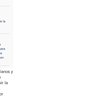
e la
a
para
es
 en
tianos y
e
ir la
or
.