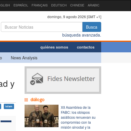
GLISH
ESPAÑOL
FRANÇAIS
DEUTSCH
CHINESE
ARABIC
domingo, 9 agosto 2026 [GMT +1]
Busca
búsqueda avanzada.
quiénes somos
contactos
o
News Analysis
ad y
diálogo
islam
XII Asamblea de la
FABC: los obispos
asiáticos renuevan su
compromiso con la
misión sinodal y la