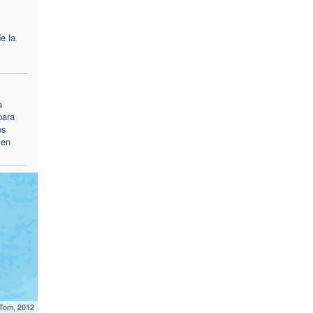
e la
a
para
es
 en
mTom, 2012