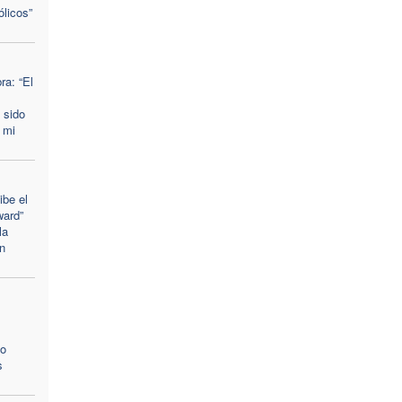
ólicos”
a: “El
 sido
 mi
ibe el
ward”
la
n
zo
s