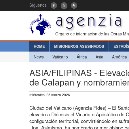
Síguenos
Organo de informacion de las Obras Mis
HOME
MISIONEROS ASESINADOS
ESTADÍ
News
Vaticano
África
Asia
América
ASIA/FILIPINAS - Elevació
de Calapan y nombramien
miércoles, 25 marzo 2026
Ciudad del Vaticano (Agencia Fides) – El Sant
elevado a Diócesis el Vicariato Apostólico de
configuración territorial, convirtiéndolo en su
Lipa. Asimismo, ha nombrado primer obispo de 