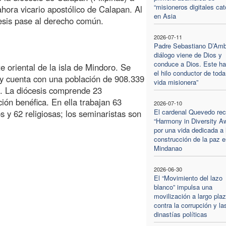
“misioneros digitales cat
ora vicario apostólico de Calapan. Al
en Asia
esis pase al derecho común.
2026-07-11
Padre Sebastiano D’Ambr
diálogo viene de Dios y
conduce a Dios. Este ha
e oriental de la isla de Mindoro. Se
el hilo conductor de toda
 y cuenta con una población de 908.339
vida misionera”
s. La diócesis comprende 23
ción benéfica. En ella trabajan 63
2026-07-10
El cardenal Quevedo rec
s y 62 religiosas; los seminaristas son
“Harmony in Diversity A
por una vida dedicada a 
construcción de la paz e
Mindanao
2026-06-30
El “Movimiento del lazo
blanco” impulsa una
movilización a largo pla
contra la corrupción y la
dinastías políticas