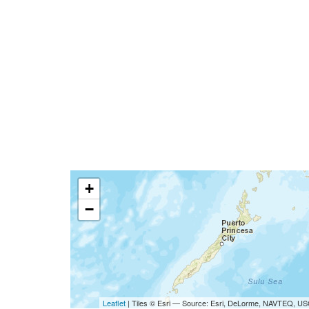
+
−
Leaflet
| Tiles © Esri — Source: Esri, DeLorme, NAVTEQ, USG