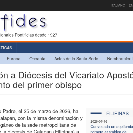
ITALIANO
EN
ionales Pontificias desde 1927
STICAS
Europa
Oceanía
Actos de la Santa Sede
Nombramient
n a Diócesis del Vicariato Apostó
to del primer obispo
o Padre, el 25 de marzo de 2026, ha
FILIPINAS
 Calapan, con la misma denominación y
2026-07-16
fragáneo de la sede metropolitana de
Convocada en septiembr
la diócesis de Calapan (Filipinas) a
primera asamblea de