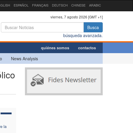
GLISH
ESPAÑOL
FRANÇAIS
DEUTSCH
CHINESE
ARABIC
viernes, 7 agosto 2026 [GMT +1]
Busca
búsqueda avanzada.
quiénes somos
contactos
o
News Analysis
lico
e la