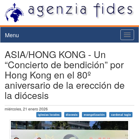
Menu
Toggl
naviga
ASIA/HONG KONG - Un
“Concierto de bendición” por
Hong Kong en el 80º
aniversario de la erección de
la diócesis
miércoles, 21 enero 2026
iglesias locales
diocesis
evangelización
cardenal tagle