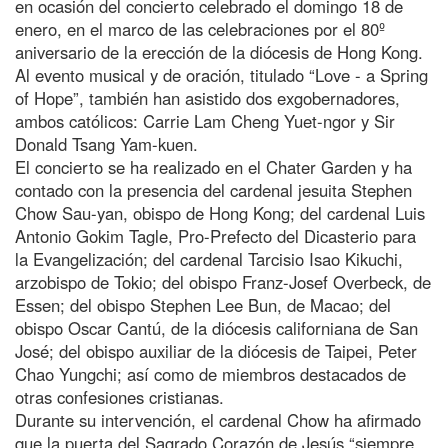
en ocasión del concierto celebrado el domingo 18 de
enero, en el marco de las celebraciones por el 80º
aniversario de la erección de la diócesis de Hong Kong.
Al evento musical y de oración, titulado “Love - a Spring
of Hope”, también han asistido dos exgobernadores,
ambos católicos: Carrie Lam Cheng Yuet-ngor y Sir
Donald Tsang Yam-kuen.
El concierto se ha realizado en el Chater Garden y ha
contado con la presencia del cardenal jesuita Stephen
Chow Sau-yan, obispo de Hong Kong; del cardenal Luis
Antonio Gokim Tagle, Pro-Prefecto del Dicasterio para
la Evangelización; del cardenal Tarcisio Isao Kikuchi,
arzobispo de Tokio; del obispo Franz-Josef Overbeck, de
Essen; del obispo Stephen Lee Bun, de Macao; del
obispo Oscar Cantú, de la diócesis californiana de San
José; del obispo auxiliar de la diócesis de Taipei, Peter
Chao Yungchi; así como de miembros destacados de
otras confesiones cristianas.
Durante su intervención, el cardenal Chow ha afirmado
que la puerta del Sagrado Corazón de Jesús “siempre