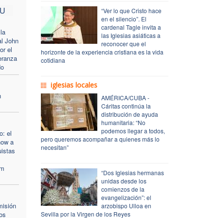
PU
“Ver lo que Cristo hace
en el silencio”. El
cardenal Tagle invita a
la
las Iglesias asiáticas a
al John
reconocer que el
or el
horizonte de la experiencia cristiana es la vida
eranza
cotidiana
do
iglesias locales
n
AMÉRICA/CUBA -
Cáritas continúa la
distribución de ayuda
humanitaria: “No
podemos llegar a todos,
o: el
pero queremos acompañar a quienes más lo
how a
necesitan”
uistas
um
“Dos Iglesias hermanas
unidas desde los
comienzos de la
evangelización”: el
misión
arzobispo Ulloa en
los
Sevilla por la Virgen de los Reyes