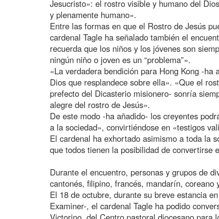
Jesucristo»: el rostro visible y humano del Dio
y plenamente humano».
Entre las formas en que el Rostro de Jesús pu
cardenal Tagle ha señalado también el encuent
recuerda que los niños y los jóvenes son siemp
ningún niño o joven es un “problema”».
«La verdadera bendición para Hong Kong -ha af
Dios que resplandece sobre ella». «Que el rost
prefecto del Dicasterio misionero- sonría sie
alegre del rostro de Jesús».
De este modo -ha añadido- los creyentes podrá
a la sociedad», convirtiéndose en «testigos val
El cardenal ha exhortado asimismo a toda la s
que todos tienen la posibilidad de convertirse
Durante el encuentro, personas y grupos de di
cantonés, filipino, francés, mandarín, coreano 
El 18 de octubre, durante su breve estancia e
Examiner-, el cardenal Tagle ha podido convers
Victorino, del Centro pastoral diocesano para lo