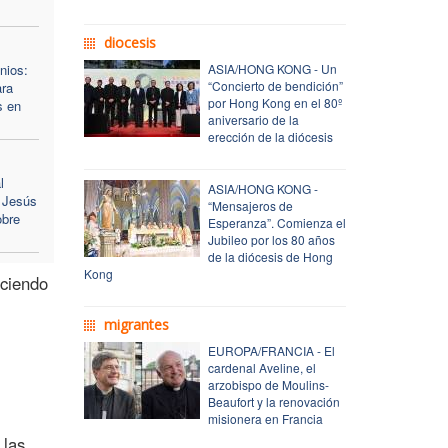
diocesis
nios:
ASIA/HONG KONG - Un
“Concierto de bendición”
ara
por Hong Kong en el 80º
s en
aniversario de la
erección de la diócesis
l
ASIA/HONG KONG -
e Jesús
“Mensajeros de
obre
Esperanza”. Comienza el
Jubileo por los 80 años
de la diócesis de Hong
Kong
ociendo
migrantes
EUROPA/FRANCIA - El
cardenal Aveline, el
arzobispo de Moulins-
Beaufort y la renovación
misionera en Francia
 las