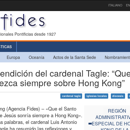
ITALIANO
EN
ionales Pontificias desde 1927
STICAS
Europa
Oceanía
Actos de la Santa Sede
Nombramient
dición del cardenal Tagle: “Que
dezca siempre sobre Hong Kong”
cardenal tagle
iglesias locales
diocesis
ng (Agencia Fides) – «Que el Santo
REGIÓN
e Jesús sonría siempre a Hong Kong».
ADMINISTRATI
s palabras, el cardenal Luis Antonio
ESPECIAL DE H
gle ha resumido las reflexiones y
KONG DE LA