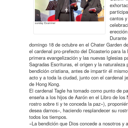
exhortac
particip
cantos y
sunday Examiner
celebrac
erección
Durante 
domingo 18 de octubre en el Chater Garden d
el cardenal pro-prefecto del Dicasterio para la
primera evangelización y las nuevas Iglesias pa
Sagradas Escrituras, el origen y la naturaleza 
bendición cristiana, antes de impartir él mismo 
acto y a toda la ciudad, junto con el cardenal
de Hong Kong.
El cardenal Tagle ha tomado como punto de par
enseña a los hijos de Aarón en el Libro de los
rostro sobre ti y te conceda la paz»), proponi
desea darnos», haciendo resplandecer su rostr
todos los tiempos.
«La bendición que Dios concede a nosotros y 