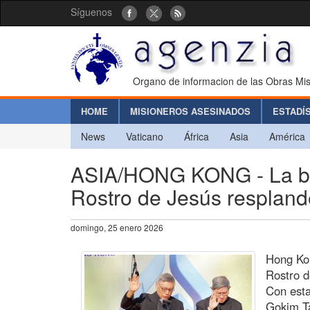
Síguenos
Organo de informacion de las Obras Mis
HOME
MISIONEROS ASESINADOS
ESTADÍ
News
Vaticano
África
Asia
América
ASIA/HONG KONG - La ben
Rostro de Jesús resplan
domingo, 25 enero 2026
Hong Ko
Rostro d
Con esta
Gokim Ta