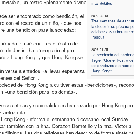
s invisible, un rostro «plenamente divino
más débiles
ede ser encontrado como bendición, el
2026-03-13
Tres semanas de escruti
ro con el rostro de un niño, «que nos
la diócesis se prepara p
re una bendición para la sociedad;
celebrar 2.500 bautismo
Pascua
irmado el cardenal- es el rostro de
ro de Jesús -ha proseguido el pro-
2026-01-25
La bendición del cardena
mpre a Hong Kong, y que Hong Kong se
Tagle: “Que el Rostro d
resplandezca siempre s
n verse alentados «a llevar esperanza
Hong Kong”
ientes del Señor».
ociedad de Hong Kong a cultivar estas «bendiciones», recon
 en «una bendición para los demás».
versas etnias y nacionalidades han rezado por Hong Kong en
y vietnamita.
n Hong Kong -informa el semanario diocesano local Sunday
ar también con la hna. Corazon Demetillo y la hna. Victoria
s filipinos. Las dos religiosas han descrito de forma sintética