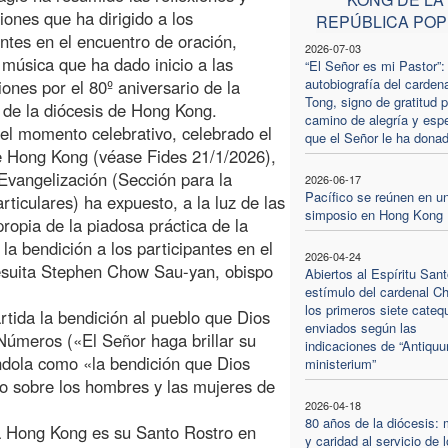
iones que ha dirigido a los
REPÚBLICA PO
antes en el encuentro de oración,
2026-07-03
 música que ha dado inicio a las
“El Señor es mi Pastor”: 
autobiografía del carden
iones por el 80º aniversario de la
Tong, signo de gratitud p
 de la diócesis de Hong Kong.
camino de alegría y esp
el momento celebrativo, celebrado el
que el Señor le ha dona
e Hong Kong (véase Fides 21/1/2026),
 Evangelización (Sección para la
2026-06-17
Pacífico se reúnen en u
rticulares) ha expuesto, a la luz de las
simposio en Hong Kong
propia de la piadosa práctica de la
la bendición a los participantes en el
2026-04-24
 jesuita Stephen Chow Sau-yan, obispo
Abiertos al Espíritu Sant
estímulo del cardenal C
los primeros siete cateq
tida la bendición al pueblo que Dios
enviados según las
 Números («El Señor haga brillar su
indicaciones de “Antiqu
éndola como «la bendición que Dios
ministerium”
o sobre los hombres y las mujeres de
2026-04-18
80 años de la diócesis: 
a Hong Kong es su Santo Rostro en
y caridad al servicio de 