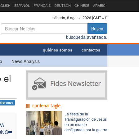
GLISH
ESPAÑOL
FRANÇAIS
DEUTSCH
CHINESE
ARABIC
sábado, 8 agosto 2026 [GMT +1]
Busca
búsqueda avanzada.
quiénes somos
contactos
o
News Analysis
 el
migrantes
cardenal tagle
La fiesta de la
Transfiguración de Jesús
VA
en un mundo
desfigurado por la guerra
ONG