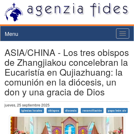
Menu
Toggl
naviga
ASIA/CHINA - Los tres obispos
de Zhangjiakou concelebran la
Eucaristía en Qujiazhuang: la
comunión en la diócesis, un
don y una gracia de Dios
jueves, 25 septiembre 2025
iglesias locales
obispos
diocesis
reconciliación
papa león xiv