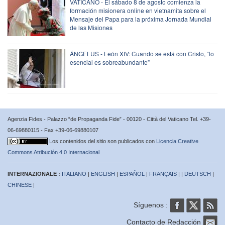
VATICANO - El sábado 8 de agosto comienza la
formación misionera online en vietnamita sobre el
Mensaje del Papa para la próxima Jornada Mundial
de las Misiones
ÁNGELUS - León XIV: Cuando se está con Cristo, “lo
esencial es sobreabundante”
Agenzia Fides - Palazzo “de Propaganda Fide” - 00120 - Città del Vaticano Tel. +39-
06-69880115 - Fax +39-06-69880107
Los contenidos del sitio son publicados con
Licencia Creative
Commons Atribución 4.0 Internacional
INTERNAZIONALE :
ITALIANO
|
ENGLISH
|
ESPAÑOL
|
FRANÇAIS
| |
DEUTSCH
|
CHINESE
|
Síguenos :
Contacto de Redacción