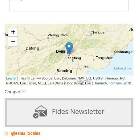
+
−
Leaflet
| Tiles © Esri — Source: Esri, DeLorme, NAVTEQ, USGS, Intermap, iPC,
NRCAN, Esri Japan, METI, Esri China (Hong Kong), Esri (Thailand), TomTom, 2012
Compartir:
iglesias locales