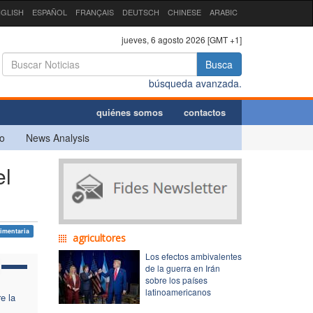
GLISH
ESPAÑOL
FRANÇAIS
DEUTSCH
CHINESE
ARABIC
jueves, 6 agosto 2026 [GMT +1]
Busca
búsqueda avanzada.
quiénes somos
contactos
o
News Analysis
el
imentaria
agricultores
Los efectos ambivalentes
de la guerra en Irán
sobre los países
latinoamericanos
e la