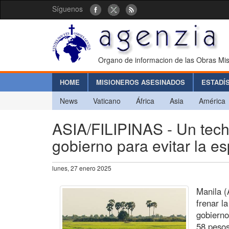
Síguenos
Organo de informacion de las Obras Mis
HOME
MISIONEROS ASESINADOS
ESTADÍ
News
Vaticano
África
Asia
América
ASIA/FILIPINAS - Un techo
gobierno para evitar la e
lunes, 27 enero 2025
Manila (
frenar la
gobierno
58 pesos