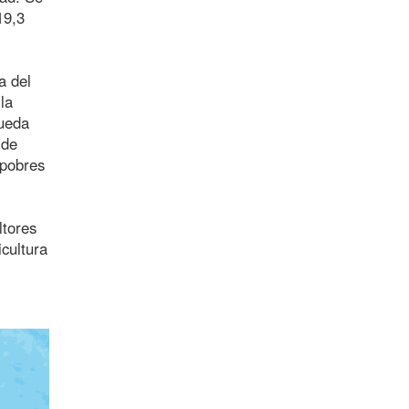
19,3
a del
la
pueda
 de
 pobres
ltores
cultura