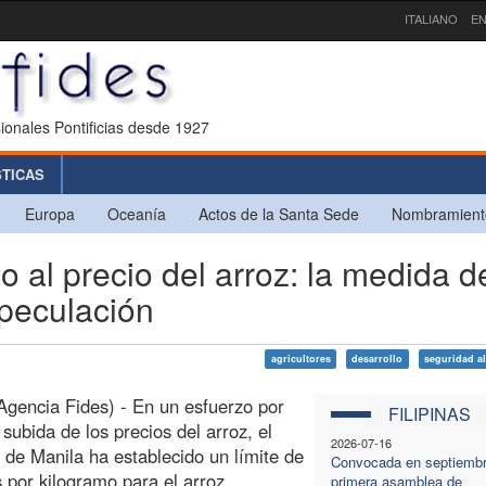
ITALIANO
EN
ionales Pontificias desde 1927
STICAS
Europa
Oceanía
Actos de la Santa Sede
Nombramient
 al precio del arroz: la medida d
speculación
agricultores
desarrollo
seguridad al
Agencia Fides) - En un esfuerzo por
FILIPINAS
 subida de los precios del arroz, el
2026-07-16
 de Manila ha establecido un límite de
Convocada en septiembr
 por kilogramo para el arroz
primera asamblea de