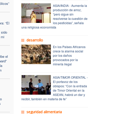
ólicos”
ASIA/INDIA - Aumenta la
producción de arroz,
“pero sigue sin
resolverse la cuestión de
a: “El
los pesticidas”, señala
una religiosa economista
 sido
 mi
desarrollo
En los Países Africanos
crece la alarma social
por los daños
ibe el
provocados por la
ward”
minería ilegal
la
n
ASIA/TIMOR ORIENTAL -
El portavoz de los
obispos: “Con la entrada
de Timor Oriental en la
ASEAN, habrá un dar y
zo
recibir, también en materia de fe”
s
seguridad alimentaria