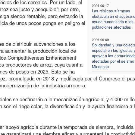
ecios de los cereales. Por un lado, el
2026-06-17
roz sea justo y asequible”; por otro,
Las réplicas sísmicas
siga siendo rentable, pero evitando la
obstaculizan el acceso d
ayuda humanitaria a las
icia de unos pocos ponga en peligro el
poblaciones afectadas
2026-06-09
es de distribuir subvenciones a los
Solidaridad y una colect
a aumentar la producción local de
especial en las iglesias 
apoyar a las comunidad
“Rice Competitiveness Enhancement
afectadas por el seísmo
s productores de arroz, cuya cuantía
Mindanao
lones de pesos en 2025. Esto se ha
rroz, promulgada en 2018 y modificada por el Congreso el pa
 modernización de la industria arrocera.
ciales se destinarán a la mecanización agrícola, y 4.000 mill
on el riego solar, la diversificación y la ayuda financiera a 
ner apoyo agrícola durante la temporada de siembra, incluida 
 que garantizará una siembra eficaz y aumentará la productivi