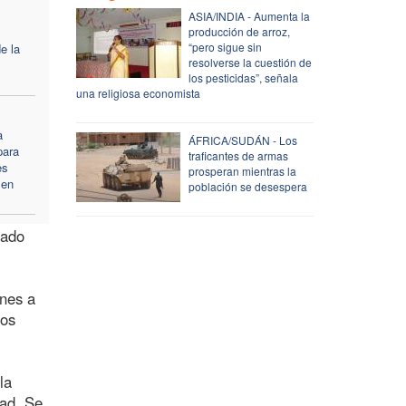
ASIA/INDIA - Aumenta la
producción de arroz,
“pero sigue sin
e la
resolverse la cuestión de
los pesticidas”, señala
una religiosa economista
a
ÁFRICA/SUDÁN - Los
para
traficantes de armas
es
prosperan mientras la
 en
población se desespera
sado
ones a
los
la
dad. Se