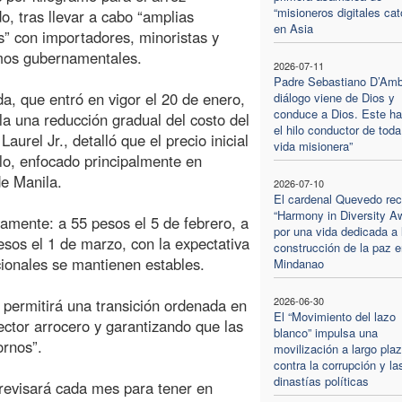
“misioneros digitales cat
o, tras llevar a cabo “amplias
en Asia
s” con importadores, minoristas y
mos gubernamentales.
2026-07-11
Padre Sebastiano D’Ambr
a, que entró en vigor el 20 de enero,
diálogo viene de Dios y
conduce a Dios. Este ha
a una reducción gradual del costo del
el hilo conductor de toda
Laurel Jr., detalló que el precio inicial
vida misionera”
lo, enfocado principalmente en
de Manila.
2026-07-10
El cardenal Quevedo rec
“Harmony in Diversity A
vamente: a 55 pesos el 5 de febrero, a
por una vida dedicada a 
esos el 1 de marzo, con la expectativa
construcción de la paz e
cionales se mantienen estables.
Mindanao
2026-06-30
l permitirá una transición ordenada en
El “Movimiento del lazo
ector arrocero y garantizando que las
blanco” impulsa una
rnos”.
movilización a largo pla
contra la corrupción y la
dinastías políticas
revisará cada mes para tener en