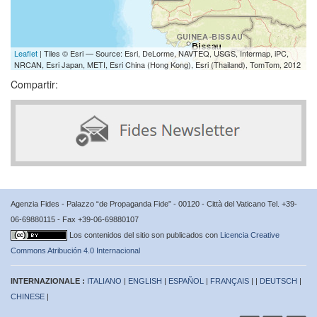
Leaflet
| Tiles © Esri — Source: Esri, DeLorme, NAVTEQ, USGS, Intermap, iPC,
NRCAN, Esri Japan, METI, Esri China (Hong Kong), Esri (Thailand), TomTom, 2012
Compartir:
Agenzia Fides - Palazzo “de Propaganda Fide” - 00120 - Città del Vaticano Tel. +39-
06-69880115 - Fax +39-06-69880107
Los contenidos del sitio son publicados con
Licencia Creative
Commons Atribución 4.0 Internacional
INTERNAZIONALE :
ITALIANO
|
ENGLISH
|
ESPAÑOL
|
FRANÇAIS
| |
DEUTSCH
|
CHINESE
|