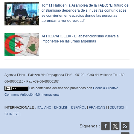
Tomáš Halík en la Asamblea de la FABC: “El futuro del
cristianismo dependerá de si nuestras comunidades
se convierten en espacios donde las personas
aprendan a ver de verdad”
ÁFRICA/ARGELIA - El abstencionismo vuelve a
imponerse en las urnas argelinas
Agenzia Fides - Palazzo “de Propaganda Fide” - 00120 - Città del Vaticano Tel. +39-
06-69880115 - Fax +39-06-69880107
Los contenidos del sitio son publicados con
Licencia Creative
Commons Atribución 4.0 Internacional
INTERNAZIONALE :
ITALIANO
|
ENGLISH
|
ESPAÑOL
|
FRANÇAIS
| |
DEUTSCH
|
CHINESE
|
Síguenos :