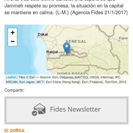
Jammeh respete su promesa, la situación en la capital
se mantiene en calma. (L.M.) (Agencia Fides 21/1/2017)
+
−
Leaflet
| Tiles © Esri — Source: Esri, DeLorme, NAVTEQ, USGS, Intermap, iPC,
NRCAN, Esri Japan, METI, Esri China (Hong Kong), Esri (Thailand), TomTom, 2012
Compartir:
política