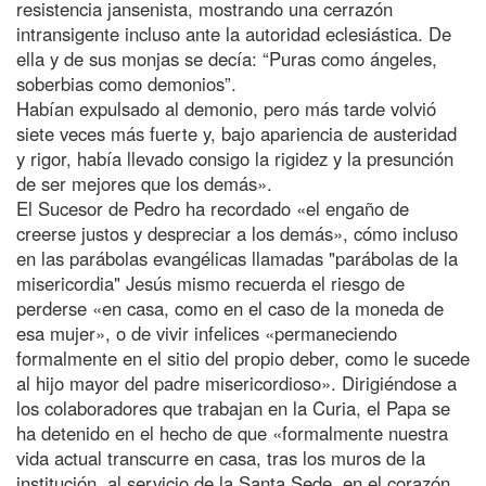
resistencia jansenista, mostrando una cerrazón
intransigente incluso ante la autoridad eclesiástica. De
ella y de sus monjas se decía: “Puras como ángeles,
soberbias como demonios”.
Habían expulsado al demonio, pero más tarde volvió
siete veces más fuerte y, bajo apariencia de austeridad
y rigor, había llevado consigo la rigidez y la presunción
de ser mejores que los demás».
El Sucesor de Pedro ha recordado «el engaño de
creerse justos y despreciar a los demás», cómo incluso
en las parábolas evangélicas llamadas "parábolas de la
misericordia" Jesús mismo recuerda el riesgo de
perderse «en casa, como en el caso de la moneda de
esa mujer», o de vivir infelices «permaneciendo
formalmente en el sitio del propio deber, como le sucede
al hijo mayor del padre misericordioso». Dirigiéndose a
los colaboradores que trabajan en la Curia, el Papa se
ha detenido en el hecho de que «formalmente nuestra
vida actual transcurre en casa, tras los muros de la
institución, al servicio de la Santa Sede, en el corazón