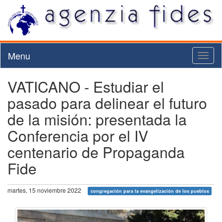
Menu
Toggl
naviga
VATICANO - Estudiar el
pasado para delinear el futuro
de la misión: presentada la
Conferencia por el IV
centenario de Propaganda
Fide
martes, 15 noviembre 2022
congregación para la evangelización de los pueblos