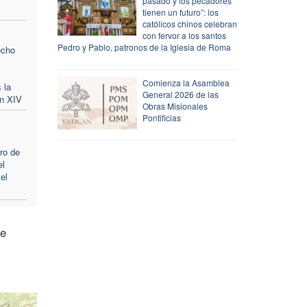
pasado y los pecadores
tienen un futuro”: los
católicos chinos celebran
con fervor a los santos
Pedro y Pablo, patronos de la Iglesia de Roma
echo
Comienza la Asamblea
 la
General 2026 de las
ón XIV
Obras Misionales
Pontificias
ro de
el
el
me