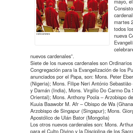
mayo, el
Consisto
cardenal
martes 2
todos lo
vaticanews
nueva Co
Evangeli
celebrar
nuevos cardenales”.
Siete de los nuevos cardenales son Ordinarios
Congregación para la Evangelización de los Pu
anunciados por el Papa, son: Mons. Peter Ebe
(Nigeria); Mons. Filipe Neri António Sebastiã
y Damán (India), Mons. Virgilio Do Carmo Da S
Oriental); Mons. Anthony Poola – Arzobispo d
Kuuia Baawobr M. Afr – Obispo de Wa (Ghana
Arzobispo de Singapur (Singapur); Mons. Gior
Apostólico de Ulán Bator (Mongolia)
Los otros nuevos cardenales son: Mons. Arthu
para el Culto Divino y la Disciplina de los S