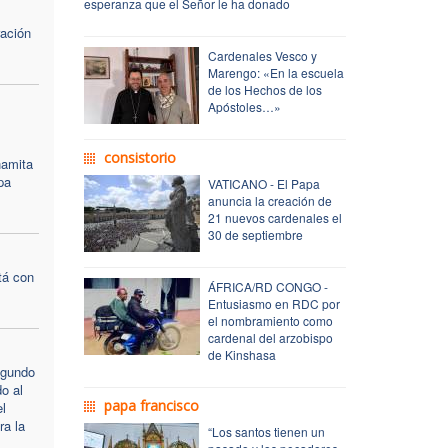
esperanza que el Señor le ha donado
ración
Cardenales Vesco y
Marengo: «En la escuela
de los Hechos de los
Apóstoles…»
consistorio
namita
pa
VATICANO - El Papa
anuncia la creación de
21 nuevos cardenales el
30 de septiembre
tá con
ÁFRICA/RD CONGO -
Entusiasmo en RDC por
el nombramiento como
cardenal del arzobispo
de Kinshasa
egundo
do al
papa francisco
l
a la
“Los santos tienen un