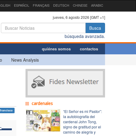
GLISH
ESPAÑOL
FRANÇAIS
DEUTSCH
CHINESE
ARABIC
jueves, 6 agosto 2026 [GMT +1]
Busca
búsqueda avanzada.
quiénes somos
contactos
o
News Analysis
cardenales
francisco
“El Señor es mi Pastor”:
la autobiografía del
cardenal John Tong,
L
signo de gratitud por el
camino de alegría y