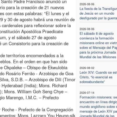
 Santo Padre Francisco anunció un
2026-08-06
rio para la creación de 21 nuevos
La fiesta de la Transfigu
es con estas palabras: “El lunes y el
de Jesús en un mundo
desfigurado por la guerra
9 y 30 de agosto habrá una reunión de
s cardenales para reflexionar sobre la
2026-08-06
nstitución Apostólica Praedicate
El sábado 8 de agosto
um, y el sábado 27 de agosto
comienza la formación
é un Consistorio para la creación de
misionera online en viet
sobre el Mensaje del Pa
para la próxima Jornada
 de territorios encomendados a la
Mundial de las Misiones
eblos. En el orden en que han sido
re Okpaleke – Obispo de Ekwulobia
2026-08-02
León XIV: Cuando se es
o do Rosário Ferrão - Arzobispo de Goa
Cristo, “lo esencial es
ilva, S.D.B. – Arzobispo de Dili (Timor
sobreabundante”
e Hyderabad (India); Mons. Richard
); Mons. William Goh Seng Chye –
2026-07-14
gio Marengo, I.M.C. – Prefecto
Formación misionera: s
encuentro en línea dirigi
mundo anglófono sobre e
r Roche - Prefecto de la Congregación
mensaje de León XIV par
acramentos; Mons. Lazzaro You Heung-sik
Jornada Mundial de las