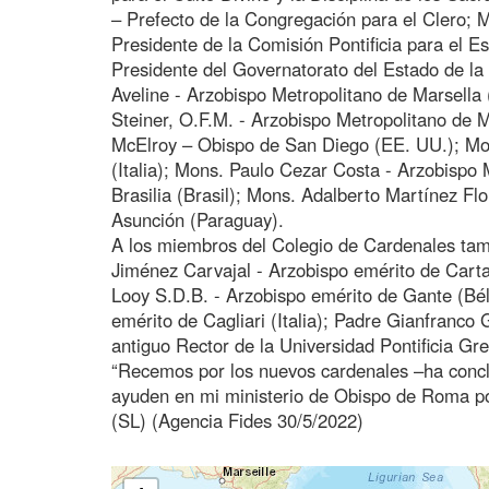
– Prefecto de la Congregación para el Clero;
Presidente de la Comisión Pontificia para el E
Presidente del Governatorato del Estado de l
Aveline - Arzobispo Metropolitano de Marsella
Steiner, O.F.M. - Arzobispo Metropolitano de 
McElroy – Obispo de San Diego (EE. UU.); M
(Italia); Mons. Paulo Cezar Costa - Arzobispo 
Brasilia (Brasil); Mons. Adalberto Martínez Fl
Asunción (Paraguay).
A los miembros del Colegio de Cardenales tam
Jiménez Carvajal - Arzobispo emérito de Car
Looy S.D.B. - Arzobispo emérito de Gante (Bél
emérito de Cagliari (Italia); Padre Gianfranco
antiguo Rector de la Universidad Pontificia G
“Recemos por los nuevos cardenales –ha concl
ayuden en mi ministerio de Obispo de Roma por 
(SL) (Agencia Fides 30/5/2022)