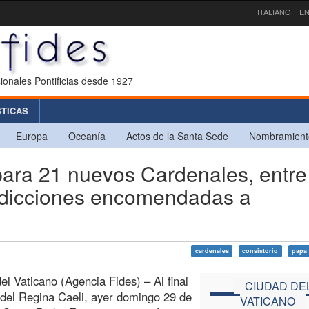
ITALIANO
EN
ionales Pontificias desde 1927
STICAS
Europa
Oceanía
Actos de la Santa Sede
Nombramient
ara 21 nuevos Cardenales, entre
risdicciones encomendadas a
cardenales
consistorio
papa 
el Vaticano (Agencia Fides) – Al final
CIUDAD DE
 del Regina Caeli, ayer domingo 29 de
VATICANO