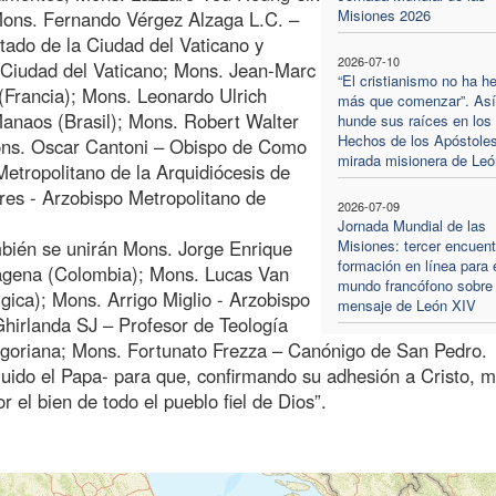
Misiones 2026
 Mons. Fernando Vérgez Alzaga L.C. –
stado de la Ciudad del Vaticano y
2026-07-10
a Ciudad del Vaticano; Mons. Jean-Marc
“El cristianismo no ha h
 (Francia); Mons. Leonardo Ulrich
más que comenzar”. Así
Manaos (Brasil); Mons. Robert Walter
hunde sus raíces en los
Hechos de los Apóstoles
ons. Oscar Cantoni – Obispo de Como
mirada misionera de Le
Metropolitano de la Arquidiócesis de
ores - Arzobispo Metropolitano de
2026-07-09
Jornada Mundial de las
bién se unirán Mons. Jorge Enrique
Misiones: tercer encuent
formación en línea para 
tagena (Colombia); Mons. Lucas Van
mundo francófono sobre 
gica); Mons. Arrigo Miglio - Arzobispo
mensaje de León XIV
 Ghirlanda SJ – Profesor de Teología
regoriana; Mons. Fortunato Frezza – Canónigo de San Pedro.
uido el Papa- para que, confirmando su adhesión a Cristo, 
el bien de todo el pueblo fiel de Dios”.