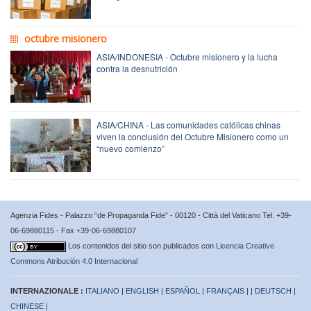
octubre misionero
ASIA/INDONESIA - Octubre misionero y la lucha
contra la desnutrición
ASIA/CHINA - Las comunidades católicas chinas
viven la conclusión del Octubre Misionero como un
“nuevo comienzo”
Agenzia Fides - Palazzo “de Propaganda Fide” - 00120 - Città del Vaticano Tel. +39-
06-69880115 - Fax +39-06-69880107
Los contenidos del sitio son publicados con
Licencia Creative
Commons Atribución 4.0 Internacional
INTERNAZIONALE :
ITALIANO
|
ENGLISH
|
ESPAÑOL
|
FRANÇAIS
| |
DEUTSCH
|
CHINESE
|