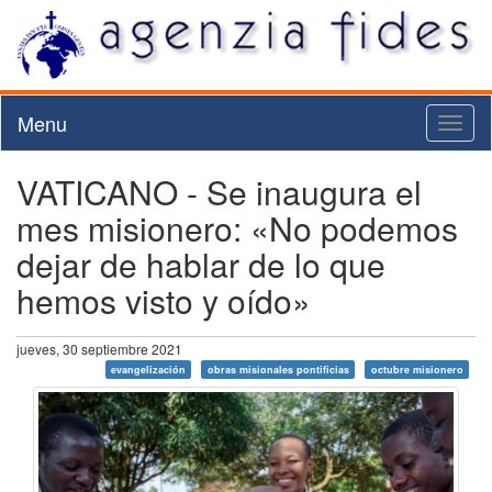
Menu
Toggl
naviga
VATICANO - Se inaugura el
mes misionero: «No podemos
dejar de hablar de lo que
hemos visto y oído»
jueves, 30 septiembre 2021
evangelización
obras misionales pontificias
octubre misionero