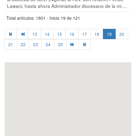
Lawani, hasta ahora Administrador diocesano de la mi ...
Total artículos: 1801 - Inicio 19 de 121
13
14
15
16
17
18
19
20
21
22
23
24
25