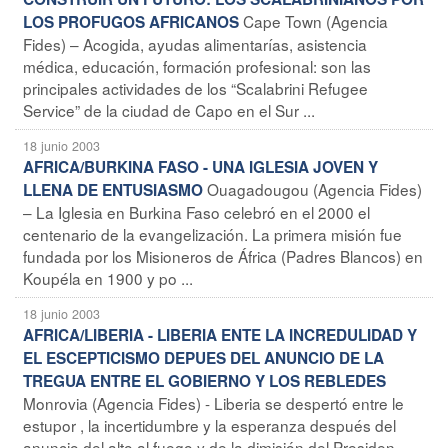
Cape Town (Agencia
LOS PROFUGOS AFRICANOS
Fides) – Acogida, ayudas alimentarías, asistencia
médica, educación, formación profesional: son las
principales actividades de los “Scalabrini Refugee
Service” de la ciudad de Capo en el Sur ...
18 junio 2003
AFRICA/BURKINA FASO - UNA IGLESIA JOVEN Y
Ouagadougou (Agencia Fides)
LLENA DE ENTUSIASMO
– La Iglesia en Burkina Faso celebró en el 2000 el
centenario de la evangelización. La primera misión fue
fundada por los Misioneros de África (Padres Blancos) en
Koupéla en 1900 y po ...
18 junio 2003
AFRICA/LIBERIA - LIBERIA ENTE LA INCREDULIDAD Y
EL ESCEPTICISMO DEPUES DEL ANUNCIO DE LA
TREGUA ENTRE EL GOBIERNO Y LOS REBLEDES
Monrovia (Agencia Fides) - Liberia se despertó entre le
estupor , la incertidumbre y la esperanza después del
anuncio del alto al fuego y de la dimisión del Presiden