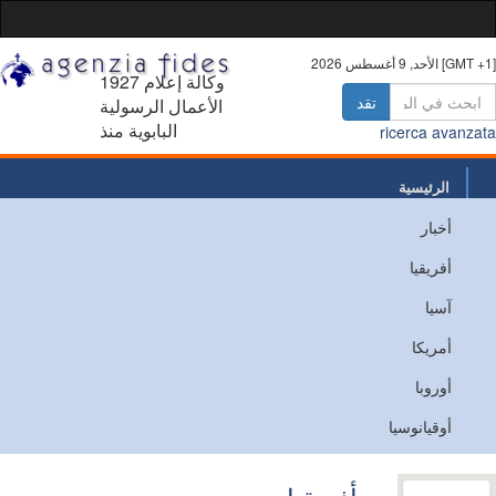
أغسطس 2026 [GMT +1]
1927 وكالة إعلام
تقد
الأعمال الرسولية
البابوية منذ
ricerca avanz
الرئيسية
أخبار
من نحن
أفريقيا
اتصل
آسيا
أمريكا
أوروبا
أوقيانوسيا