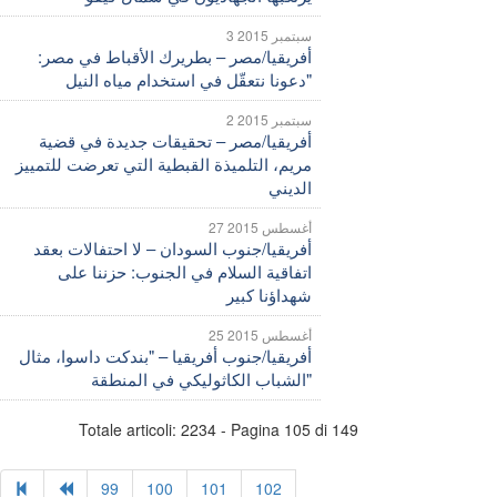
3 سبتمبر 2015
أفريقيا/مصر – بطريرك الأقباط في مصر:
"دعونا نتعقّل في استخدام مياه النيل
2 سبتمبر 2015
أفريقيا/مصر – تحقيقات جديدة في قضية
مريم، التلميذة القبطية التي تعرضت للتمييز
الديني
27 أغسطس 2015
أفريقيا/جنوب السودان – لا احتفالات بعقد
اتفاقية السلام في الجنوب: حزننا على
شهداؤنا كبير
25 أغسطس 2015
أفريقيا/جنوب أفريقيا – "بندكت داسوا، مثال
الشباب الكاثوليكي في المنطقة"
Totale articoli: 2234 - Pagina 105 di 149
99
100
101
102