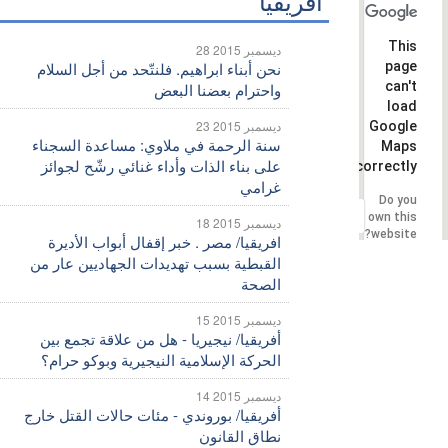
أفريقيا
This
28 ديسمبر 2015
page
نحن أبناء ابراهيم. فلنتّحد من أجل السلام
can't
واحترام بعضنا البعض
load
23 ديسمبر 2015
Google
سنة الرحمة في ملاوي: مساعدة السجناء
Maps
على بناء الذات وأداء غنائي رشّح لجوائز
correctly.
غرامي
Do you
OK
own this
18 ديسمبر 2015
website?
افريقيا/ مصر . خبر إقفال أبواب الأديرة
القبطية بسبب تهديدات الجهاديين عار من
الصحة
15 ديسمبر 2015
أفريقيا/ نيجيريا - هل من علاقة تجمع بين
الحركة الإسلامية النيجيرية وبوكو حرام؟
14 ديسمبر 2015
أفريقيا/ بوروندي - مئات حالات القتل خارج
نطاق القانون