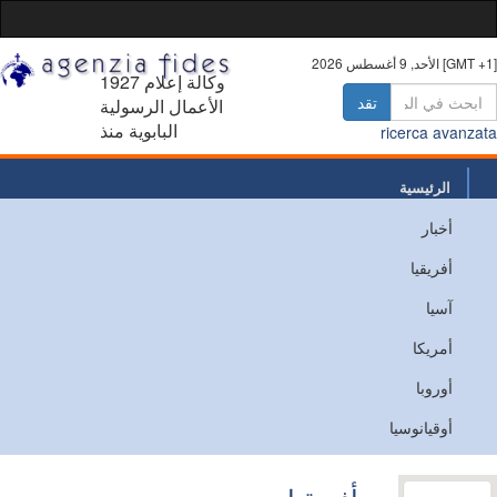
أغسطس 2026 [GMT +1]
1927 وكالة إعلام
تقد
الأعمال الرسولية
البابوية منذ
ricerca avanz
الرئيسية
أخبار
من نحن
أفريقيا
اتصل
آسيا
أمريكا
أوروبا
أوقيانوسيا