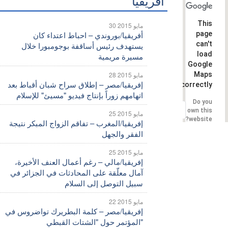
أفريقيا
This
30 مايو 2015
page
أفريقيا/بوروندي – احباط اعتداء كان
can't
يستهدف رئيس أساقفة بوجومبورا خلال
load
مسيرة مريمية
Google
Maps
28 مايو 2015
إفريقيا/مصر – إطلاق سراح شبان أقباط بعد
correctly.
اتهامهم زوراً بإنتاج فيديو "مسيئ" للإسلام
Do you
OK
own this
25 مايو 2015
website?
إفريقيا/المغرب – تفاقم الزواج المبكر نتيجة
الفقر والجهل
25 مايو 2015
إفريقيا/مالي – رغم أعمال العنف الأخيرة،
آمال معلّقة على المحادثات في الجزائر في
سبيل التوصل إلى السلام
22 مايو 2015
إفريقيا/مصر – كلمة البطريرك تواضروس في
المؤتمر حول "الشتات القبطي"