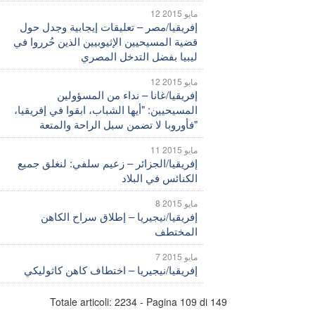
12 مايو 2015
إفريقيا/مصر – تعليقات إيجابية وجدل حول
قضية المسيحيين الإثيوبيين الذين حُرروا في
ليبيا بفضل التدخل المصري
12 مايو 2015
إفريقيا/غانا – نداء من المسؤولين
المسيحيين: "أيها الشباب، ابقوا في إفريقيا،
فأوروبا لا تضمن سبل الراحة والمتعة"
11 مايو 2015
إفريقيا/الجزائر – زعيم سلفي: لنغلق جميع
الكنائس في البلاد
8 مايو 2015
إفريقيا/نيجيريا – إطلاق سراح الكاهن
المختطف
7 مايو 2015
إفريقيا/نيجيريا – اختطاف كاهن كاثوليكي
Totale articoli: 2234 - Pagina 109 di 149