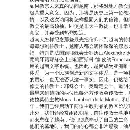
如果教宗未来真的访问越南，那将对地方教会
极具重大意义。因为，那将是历史上第一位教
情，以及这次访问将怎样坚固人们的信德。但
教会的最高领袖。即使是非天主教徒，也非常
意义，并会受到热烈欢迎。
越南人怎样纪念那些最先把信仰带到越南的传
每每想到传教士，越南人都会满怀深深的感恩
福。特别是法国籍耶稣会士罗历山Alexandre
葡萄牙籍耶稣会士弗朗西斯科·德·皮纳Franci
用的越南文字系统。也因此，越南成为亚洲唯
体系。为一个民族创造新的文字体系，是一项
的贡献，也无法否认这一事实。因此，仍然给
修会的传教士：耶稣会士、奥斯定会士、道明
最早来到越南的两位巴黎外方传教会传教士，
德拉莫特主教Mons. Lambert de la Mot
年，我们已经启动了两位主教列品的教区阶段
此外，我们还经常组织朝圣，前往传教士墓地
都安息在了越南，他们彻底奉献了自己的生命，堪称名副
他们的墓地时，我们的内心都会非常感动，油