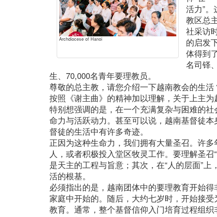
活力”
教区总
社采访
Archdiocese of Hanoi
的启发
体得到了
名司铎、
生、70,000名青年要理教员。
尊敬的总主教，请您介绍一下越南教会的生活
按照《谢主曲》的精神加以理解，关于上主为
特别想强调的是，在一个充满复杂与困难的社
命力与活跃动力。甚至可以说，越南基督徒本
督徒的生活中有许多奇迹。
正因为这种生命力，我们拥有大量圣召。许多
人，或者积极投入堂区牧灵工作。要理解圣召“
是天主的工程与旨意；其次，在“人的层面”上
活的根基。
必须指出的是，越南团体中的要理教育开始得
家庭中开始的。随后，大约七岁时，开始接受
教育。通常，整个基督信仰入门培育过程组织