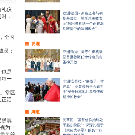
道礼仪
欧洲/法国 - 新慕道者与初
同时，
期基督徒：兰斯总主教表
示“教宗将看到一个正在深
刻转型中的法国教会”
前，全国
要理
会成员；
亚洲/香港 - 周守仁枢机鼓
励首批教区任命传道员向
圣神开放
，也是
将每一
非洲/安哥拉 - “像孩子一样
纯真”：圣婴传教善会致力
典。堂区
于“安哥拉本地且具有传教
精神的教会”
士正活
殉道
仍然属
梵蒂冈 - “基督信仰始终处
于起步阶段”：深深扎根于
被视为一
《宗徒大事录》的良十四
把最早的
世的传教视野