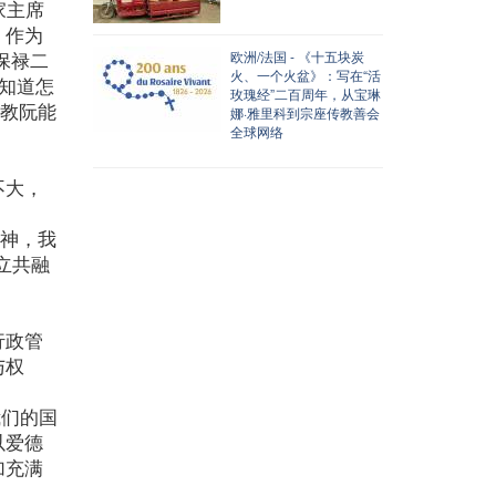
家主席
。作为
保禄二
欧洲/法国 - 《十五块炭
火、一个火盆》：写在“活
知道怎
玫瑰经”二百周年，从宝琳
主教阮能
娜·雅里科到宗座传教善会
全球网络
不大，
精神，我
立共融
行政管
与权
我们的国
以爱德
加充满