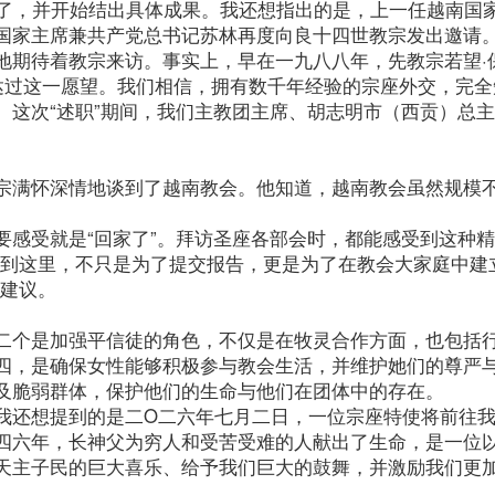
立了，并开始结出具体成果。我还想指出的是，上一任越南国
国家主席兼共产党总书记苏林再度向良十四世教宗发出邀请
地期待着教宗来访。事实上，早在一九八八年，先教宗若望·
表达过这一愿望。我们相信，拥有数千年经验的宗座外交，完全
。这次“述职”期间，我们主教团主席、胡志明市（西贡）总
宗满怀深情地谈到了越南教会。他知道，越南教会虽然规模
要感受就是“回家了”。拜访圣座各部会时，都能感受到这种
来到这里，不只是为了提交报告，更是为了在教会大家庭中建
的建议。
二个是加强平信徒的角色，不仅是在牧灵合作方面，也包括
四，是确保女性能够积极参与教会生活，并维护她们的尊严
及脆弱群体，保护他们的生命与他们在团体中的存在。
我还想提到的是二O二六年七月二日，一位宗座特使将前往
四六年，长神父为穷人和受苦受难的人献出了生命，是一位
天主子民的巨大喜乐、给予我们巨大的鼓舞，并激励我们更