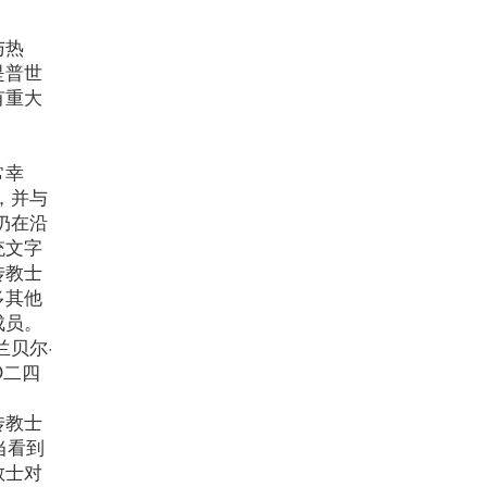
与热
是普世
有重大
常幸
南，并与
天仍在沿
统文字
传教士
多其他
成员。
贝尔·
二O二四
传教士
当看到
教士对