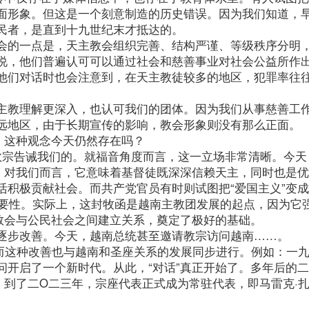
面形象。但这是一个刻意制造的历史错误。因为我们知道，
民者，是直到十九世纪末才抵达的。
会的一点是，天主教会组织完善、结构严谨、等级秩序分明
说，他们普遍认可可以通过社会和慈善事业对社会公益所作
他们对话时也会注意到，在天主教徒较多的地区，犯罪率往
主教理解更深入，也认可我们的团体。因为我们从事慈善工
远地区，由于长期宣传的影响，教会形象则没有那么正面。
。这种观念今天仍然存在吗？
教宗告诫我们的。就福音角度而言，这一立场非常清晰。今天
”。对我们而言，它意味着基督徒既深深信赖天主，同时也是
积极贡献社会。而共产党官员有时则试图把“爱国主义”变成
重要性。实际上，这封牧函是越南主教团发展的起点，因为它
为教会与公民社会之间建立关系，奠定了极好的基础。
逐步改善。今天，越南总统甚至邀请教宗访问越南……。
而这种改善也与越南和圣座关系的发展同步进行。例如：一
问开启了一个新时代。从此，“对话”真正开始了。多年后的二
。到了二O二三年，宗座代表正式成为常驻代表，即马雷克·