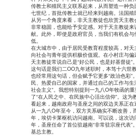
传教士和殖民主义联系起来，从而塑造一种负
七世纪，首批传教士就已经来到越南。法国殖
从另一个角度来看，非天主教徒也欣赏天主教
非常稳固，也能给予安定感。对于天主教徒来
献。此外，即使是政府官员，当我们有机会与
低。
在大城市中，由于居民受教育程度较高，对天
向社会与青年提供积极价值观。在小村庄与偏
天主教徒常说自己是“好公民，也是好基督徒”
这句话是我们二OO九年述职时，本笃十六世
也经常用这句话，但会赋予它更多“政治色彩
民、热爱自己的国家，并通过自己的工作与生活
社会主义”。我想特别提到一九八O年牧函的
了“在人民之中、在民族中心活出信仰”。这
看起来，越南政府与圣座之间的双边关系正在
从一九八O年至今，双方关系确实不断改善，
年，埃切卡莱枢机访问越南。可以说，这次访
年，圣座任命了首位驻越南“非常驻宗座代表”
基总主教。