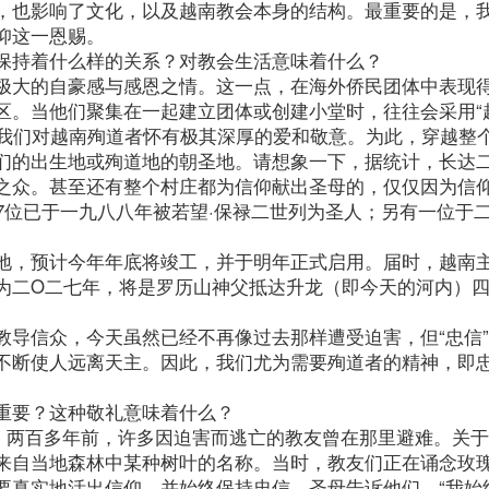
，也影响了文化，以及越南教会本身的结构。最重要的是，
仰这一恩赐。
保持着什么样的关系？对教会生活意味着什么？
极大的自豪感与感恩之情。这一点，在海外侨民团体中表现
区。当他们聚集在一起建立团体或创建小堂时，往往会采用“
。我们对越南殉道者怀有极其深厚的爱和敬意。为此，穿越整
们的出生地或殉道地的朝圣地。请想象一下，据统计，长达
之众。甚至还有整个村庄都为信仰献出圣母的，仅仅因为信
7位已于一九八八年被若望·保禄二世列为圣人；另有一位于二
地，预计今年年底将竣工，并于明年正式启用。届时，越南
为二O二七年，将是罗历山神父抵达升龙（即今天的河内）
教导信众，今天虽然已经不再像过去那样遭受迫害，但“忠信
不断使人远离天主。因此，我们尤为需要殉道者的精神，即
重要？这种敬礼意味着什么？
林。两百多年前，许多因迫害而逃亡的教友曾在那里避难。关
来自当地森林中某种树叶的名称。当时，教友们正在诵念玫
要真实地活出信仰，并始终保持忠信。圣母告诉他们，“我始