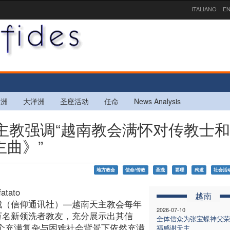
ITALIANO
EN
欧洲
大洋洲
圣座活动
任命
News Analysis
总主教强调“越南教会满怀对传教士
曲》”
地方教会
使命/传教
圣洗
要理
殉道
社会活
fatato
越南
城（信仰通讯社）—越南天主教会每年
2026-07-10
万名新领洗者教友，充分展示出其信
全体信众为张宝蝶神父荣
一个充满复杂与困难社会背景下依然充满
福感谢天主