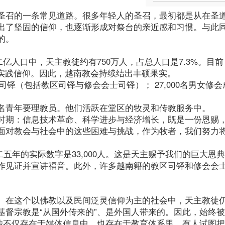
圣召的一条常见道路。很多年轻人的圣召，最初都是从在圣
出了坚固的信仰，也逐渐形成对祭台的亲近感和习惯。与此
的。
亿人口中，天主教徒约有750万人，占总人口是7.3%。目
积极实践信仰。因此，越南教会持续结出丰硕果实。
司铎（包括教区司铎与修会会士司铎）； 27,000名男女修
名青年要理教员。他们活跃在堂区的牧灵和传教服务中。
时期：信息技术革命、科学进步与经济增长，既是一份恩赐
面对教会与社会中的这些困难与挑战，作为牧者，我们努力
五年的实际数字是33,000人。这是天主赐予我们的巨大恩
作见证并宣讲福音。此外，许多越南籍的教区司铎和修会会
。在这个以佛教以及民间泛灵信仰为主的社会中，天主教徒
基督宗教是“从国外传来的”、是外国人带来的。因此，始终
宣传不仅存在于媒体信息中，也存在于教育体系里。有人试图