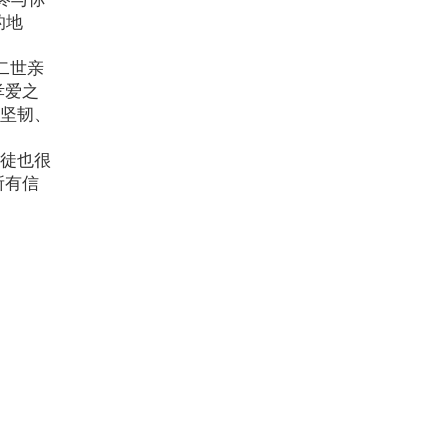
的地
二世亲
孝爱之
征坚韧、
教徒也很
所有信
。