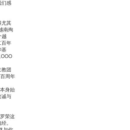
我们感
得尤其
越南殉
个越
二百年
仰基
OOO
主教团
四百周年
”本身始
忠诚与
于罗荣这
瑰经。
终与你