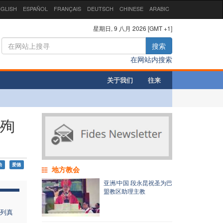
GLISH
ESPAÑOL
FRANÇAIS
DEUTSCH
CHINESE
ARABIC
星期日, 9 八月 2026 [GMT +1]
搜索
在网站内搜索
关于我们
往来
和殉
动
爱德
地方教会
亚洲/中国 段永昆祝圣为巴
盟教区助理主教
列真