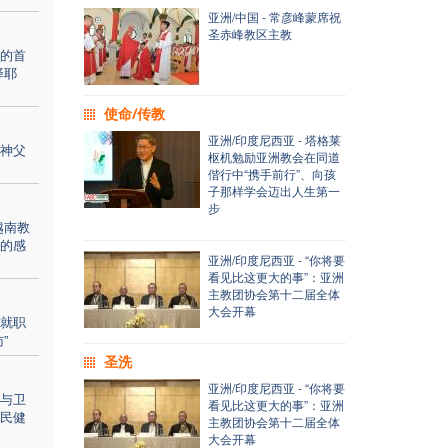
亚洲/中国 - 常彦峰蒙席祝
圣赤峰教区主教
的首
择耶
使命/传教
亚洲/印度尼西亚 - 塔格莱
神父
枢机勉励亚洲教会在同道
偕行中“携手前行”、向孩
子那样学会迈出人生第一
步
越南教
的感
亚洲/印度尼西亚 - “你将要
看见比这更大的事”：亚洲
主教团协会第十二届全体
大会开幕
就职
”
圣洗
亚洲/印度尼西亚 - “你将要
与卫
看见比这更大的事”：亚洲
民健
主教团协会第十二届全体
大会开幕