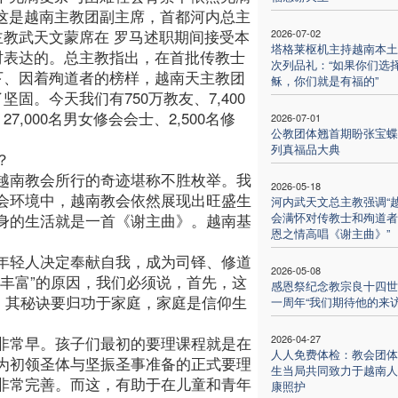
。这是越南主教团副主席，首都河内总主
主教武天文蒙席在 罗马述职期间接受本
2026-07-02
塔格莱枢机主持越南本土
时表达的。总主教指出，在首批传教士
次列品礼：“如果你们选
下、因着殉道者的榜样，越南天主教团
稣，你们就是有福的”
坚固。今天我们有750万教友、7,400
27,000名男女修会会士、2,500名修
2026-07-01
公教团体翘首期盼张宝蝶
列真福品大典
？
越南教会所行的奇迹堪称不胜枚举。我
2026-05-18
会环境中，越南教会依然展现出旺盛生
河内武天文总主教强调“
会满怀对传教士和殉道者
身的生活就是一首《谢主曲》。越南基
恩之情高唱《谢主曲》”
年轻人决定奉献自我，成为司铎、修道
2026-05-08
丰富”的原因，我们必须说，首先，这
感恩祭纪念教宗良十四世
，其秘诀要归功于家庭，家庭是信仰生
一周年“我们期待他的来访
2026-04-27
非常早。孩子们最初的要理课程就是在
人人免费体检：教会团体
为初领圣体与坚振圣事准备的正式要理
生当局共同致力于越南人
非常完善。而这，有助于在儿童和青年
康照护