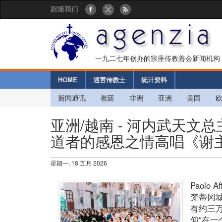
跟随我们
一九二七年创办的宗座传教善会新闻机构
HOME
遇害传教士
统计资料
新闻通讯
教廷
非洲
亚洲
美国
亚洲/越南 - 河内武天文
道者的感恩之情高唱《谢主
星期一, 18 五月 2026
Paolo Af
梵蒂冈
有约三
仰“在