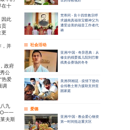
早在十
梵蒂冈 - 良十四世教宗呼
，因此
求越南真福张宝蝶神父为
出贡
遭受迫害的福音工作者代
祷
往更
社会活动
作，并
亚洲/中国 - 奇异恩典：从
修女的残婴孤儿院到巴黎
残奥会赛场的冬冬
，政府
优秀公
“热爱
美洲/阿根廷 - 疫情下慈幼
强调
会传教士努力援助支持贫
困家庭
九八九
爱德
O一一
亚洲/中国 - 教会爱心物资
扎莱夫斯
第一时间抵达重灾区