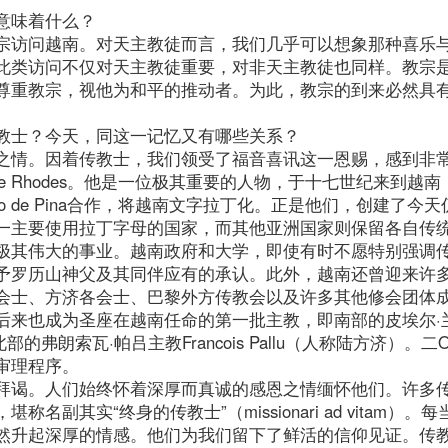
意味着什么？
宗访问越南。对天主教徒而言，我们几乎可以想象那种喜乐
此类访问不仅对天主教徒重要，对非天主教徒也同样。教宗
尊重教宗，视他为和平的推动者。为此，教宗的到来必然具
教士？今天，同这一记忆又有哪些关系？
之情。因着传教士，我们领受了福音喜讯这一恩赐，感到非
 de Rhodes。他是一位极其重要的人物，于十七世纪来到越
sco de Pina合作，将越南文字拉丁化。正是他们，创建了今
一主要使用拉丁字母的国家，而其他亚洲国家则保留各自传
极其伟大的事业。越南政府和大学，即使有时不愿特别强调
予罗历山神父及其同伴应有的承认。此外，越南还曾迎来许
会士、方济各会士、巴黎外方传教会以及许多其他修会团体
后来也成为圣座在越南任命的第一批主教，即南部的皮埃尔·兰
te，和北部的弗朗索瓦·帕吕主教Francois Pallu（人称陆方济）。
审理程序。
拜谒。人们始终怀着深厚而真诚的感恩之情缅怀他们。许多
其实“终身的传教士”（missionari ad vitam）。每
然升起深厚的情感。他们为我们留下了鲜活的信仰见证。传