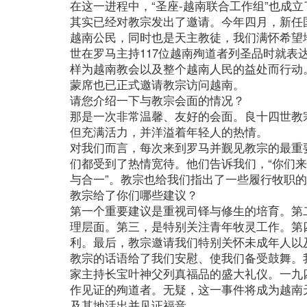
在这一进程中，“圣座-越南联合工作组”也成
其实已经对教宗发出了邀请。今年四月，新任
越南公民，同时也是天主教徒，我们满怀希望
世在罗马主持117位越南殉道者列圣品时就
样为越南教会以及整个越南人民的益处而行动
蒙席也已正式邀请教宗访问越南。
请您介绍一下与教宗会面的情况？
那是一次非常温馨、友好的会面。良十四世教
但充满活力，并洋溢着年轻人的热情。
对我们而言，每次来到罗马并觐见教宗的最重
们都受到了热情宽待。他们告诉我们，“你们
与合一”。教宗也给我们指出了一些履行牧职
教宗给了你们哪些建议？
第一个重要建议是重视司铎与修生的培育。第
理层面。第三，是特别关注青年牧灵工作。第
利。最后，教宗邀请我们特别关怀未成年人以
教宗的话语给了我们安慰、使我们备受鼓舞。
家主持长宝叶神父列真福品的盛大礼仪。一九
作见证的殉道者。无疑，这一事件将成为越南
及其地活出并见证福音。