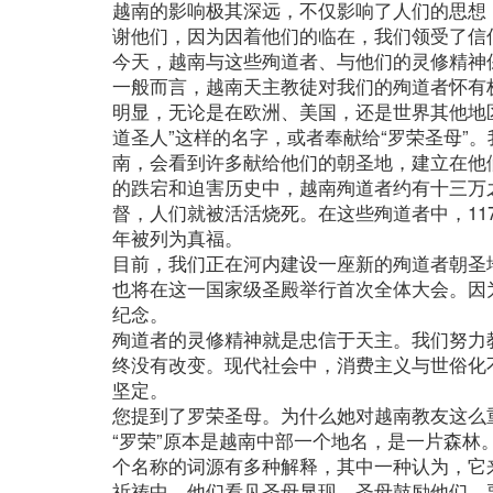
越南的影响极其深远，不仅影响了人们的思想
谢他们，因为因着他们的临在，我们领受了信
今天，越南与这些殉道者、与他们的灵修精神
一般而言，越南天主教徒对我们的殉道者怀有
明显，无论是在欧洲、美国，还是世界其他地
道圣人”这样的名字，或者奉献给“罗荣圣母”
南，会看到许多献给他们的朝圣地，建立在他
的跌宕和迫害历史中，越南殉道者约有十三万
督，人们就被活活烧死。在这些殉道者中，11
年被列为真福。
目前，我们正在河内建设一座新的殉道者朝圣
也将在这一国家级圣殿举行首次全体大会。因
纪念。
殉道者的灵修精神就是忠信于天主。我们努力
终没有改变。现代社会中，消费主义与世俗化
坚定。
您提到了罗荣圣母。为什么她对越南教友这么
“罗荣”原本是越南中部一个地名，是一片森
个名称的词源有多种解释，其中一种认为，它
祈祷中，他们看见圣母显现。圣母鼓励他们，