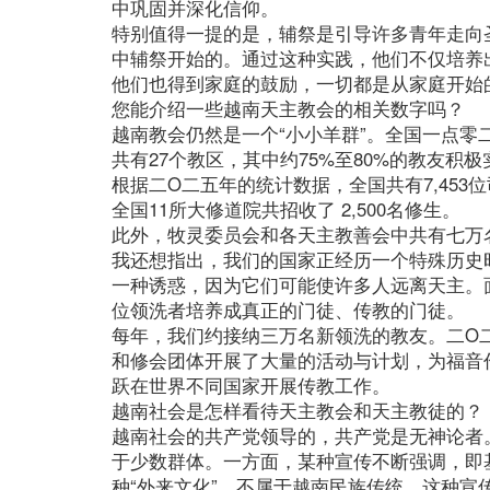
中巩固并深化信仰。
特别值得一提的是，辅祭是引导许多青年走向
中辅祭开始的。通过这种实践，他们不仅培养
他们也得到家庭的鼓励，一切都是从家庭开始
您能介绍一些越南天主教会的相关数字吗？
越南教会仍然是一个“小小羊群”。全国一点零二
共有27个教区，其中约75%至80%的教友
根据二O二五年的统计数据，全国共有7,453位
全国11所大修道院共招收了 2,500名修生。
此外，牧灵委员会和各天主教善会中共有七万
我还想指出，我们的国家正经历一个特殊历史
一种诱惑，因为它们可能使许多人远离天主。
位领洗者培养成真正的门徒、传教的门徒。
每年，我们约接纳三万名新领洗的教友。二O二
和修会团体开展了大量的活动与计划，为福音
跃在世界不同国家开展传教工作。
越南社会是怎样看待天主教会和天主教徒的？
越南社会的共产党领导的，共产党是无神论者
于少数群体。一方面，某种宣传不断强调，即
种“外来文化”，不属于越南民族传统。这种